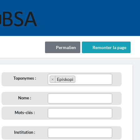
Permalien
Remonter la page
Toponymes :
×
Episkopi
Nome :
Mots-clés :
Institution :