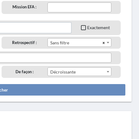
Mission EFA :
Exactement
×
Retrospectif :
Sans filtre
De façon :
Décroissante
cher