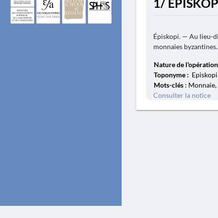
1/ ÉPISKOP
Épiskopi. — Au lieu-d
monnaies byzantines. 
Nature de l'opération
Toponyme :
Episkopi,
Mots-clés
: Monnaie,
Consulter la notice