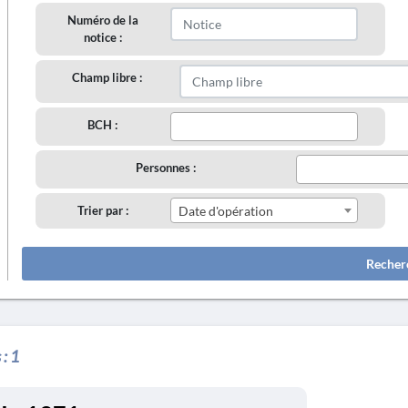
Numéro de la
notice :
Champ libre :
BCH :
Personnes :
Trier par :
Date d'opération
Recher
 :
1