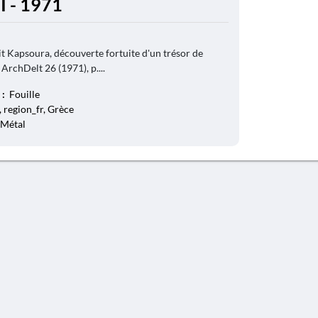
I - 1971
it Kapsoura, découverte fortuite d'un trésor de
ArchDelt 26 (1971), p....
 :
Fouille
 region_fr, Grèce
 Métal