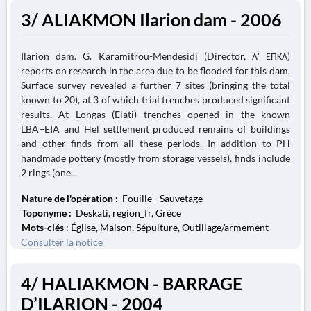
3/ ALIAKMON Ilarion dam - 2006
Ilarion dam. G. Karamitrou-Mendesidi (Director, Λ' ΕΠΚΑ)
reports on research in the area due to be flooded for this dam.
Surface survey revealed a further 7 sites (bringing the total
known to 20), at 3 of which trial trenches produced significant
results. At Longas (Elati) trenches opened in the known
LBA−EIA and Hel settlement produced remains of buildings
and other finds from all these periods. In addition to PH
handmade pottery (mostly from storage vessels), finds include
2 rings (one...
Nature de l'opération :
Fouille - Sauvetage
Toponyme :
Deskati, region_fr, Grèce
Mots-clés
: Église, Maison, Sépulture, Outillage/armement
Consulter la notice
4/ HALIAKMON - BARRAGE
D’ILARION - 2004