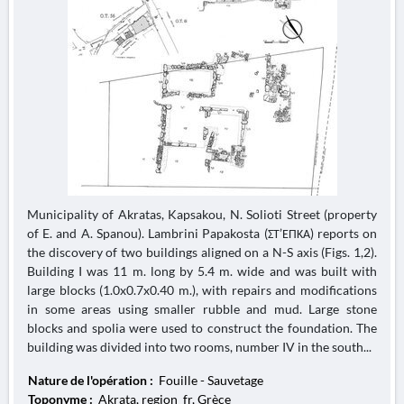
Municipality of Akratas, Kapsakou, N. Solioti Street (property
of E. and A. Spanou). Lambrini Papakosta (ΣΤ’ΕΠΚΑ) reports on
the discovery of two buildings aligned on a N-S axis (Figs. 1,2).
Building I was 11 m. long by 5.4 m. wide and was built with
large blocks (1.0x0.7x0.40 m.), with repairs and modifications
in some areas using smaller rubble and mud. Large stone
blocks and spolia were used to construct the foundation. The
building was divided into two rooms, number IV in the south...
Nature de l'opération :
Fouille - Sauvetage
Toponyme :
Akrata, region_fr, Grèce