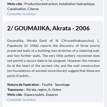
Mots-clés
: Production/extraction, Installation hydraulique,
Canalisation, Citerne
Consulter la notice
2/ GOUMAIIKA, Akrata - 2006
Goumaiika, Akrata (land of N. Chrysanthakopoulou). L.
Papakosta (Στ’ ΕΠΚΑ) reports the discovery of three poorly
preserved walls of a building, two stretches of a retaining wall,
and two further walls. The very little pottery recovered does
not permit a secure date to be assigned. However, the remains
lie at the heart of the ancient city, and the wall construction
(on foundations of worked stone blocks) suggest that these are
parts of public...
Nature de l'opération :
Fouille - Sauvetage
Toponyme :
Akrata, region_fr, Grèce
Mots-clés
: Espace public, Espaces
Consulter la notice