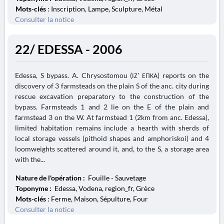
Mots-clés
: Inscription, Lampe, Sculpture, Métal
Consulter la notice
22/ EDESSA - 2006
Edessa, S bypass. A. Chrysostomou (ΙΖ' ΕΠΚΑ) reports on the
discovery of 3 farmsteads on the plain S of the anc. city during
rescue excavation preparatory to the construction of the
bypass. Farmsteads 1 and 2 lie on the E of the plain and
farmstead 3 on the W. At farmstead 1 (2km from anc. Edessa),
limited habitation remains include a hearth with sherds of
local storage vessels (pithoid shapes and amphoriskoi) and 4
loomweights scattered around it, and, to the S, a storage area
with the...
Nature de l'opération :
Fouille - Sauvetage
Toponyme :
Edessa, Vodena, region_fr, Grèce
Mots-clés
: Ferme, Maison, Sépulture, Four
Consulter la notice