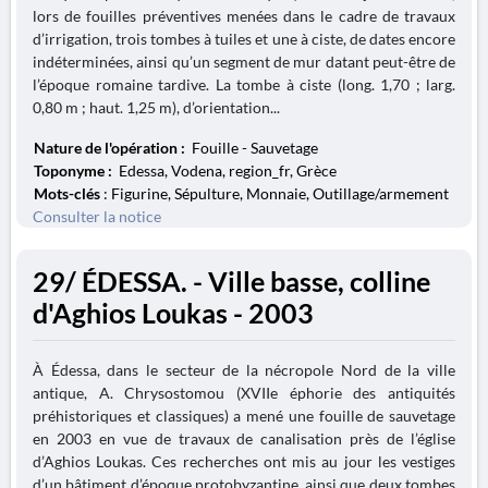
lors de fouilles préventives menées dans le cadre de travaux
d’irrigation, trois tombes à tuiles et une à ciste, de dates encore
indéterminées, ainsi qu’un segment de mur datant peut-être de
l’époque romaine tardive. La tombe à ciste (long. 1,70 ; larg.
0,80 m ; haut. 1,25 m), d’orientation...
Nature de l'opération :
Fouille - Sauvetage
Toponyme :
Edessa, Vodena, region_fr, Grèce
Mots-clés
: Figurine, Sépulture, Monnaie, Outillage/armement
Consulter la notice
29/ ÉDESSA. - Ville basse, colline
d'Aghios Loukas - 2003
À Édessa, dans le secteur de la nécropole Nord de la ville
antique, A. Chrysostomou (XVIIe éphorie des antiquités
préhistoriques et classiques) a mené une fouille de sauvetage
en 2003 en vue de travaux de canalisation près de l’église
d’Aghios Loukas. Ces recherches ont mis au jour les vestiges
d’un bâtiment d’époque protobyzantine, ainsi que deux tombes