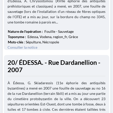
d’Édessa, A. Chrysostomou (XVIIe éphorie des antiquités
préhistoriques et classiques) a mené, en 2007, une fouille de
sauvetage (lors de l’installation d’un réseau de fibres optiques
de l’OTE) et a mis au jour, sur la bordure du champ no 3345,
une tombe romaine à parois en...
Nature de l'opération :
Fouille - Sauvetage
Toponyme :
Edessa, Vodena, region_fr, Grèce
Mots-clés
: Sépulture, Nécropole
Consulter la notice
20/ ÉDESSA. - Rue Dardanellion -
2007
À Édessa, G. Skiadaressis (11e éphorie des antiquités
byzantines) a mené en 2007 une fouille de sauvetage au no 16
de la rue Dardanellion (terrain Sbili) et a mis au jour une partie
du cimetière protobyzantin de la ville. On a découvert 23
sépultures orientées Est-Ouest, dont une tombe à fosse, deux à
tuiles et 17 tombes à ciste. Ces dernières étaient taillées très