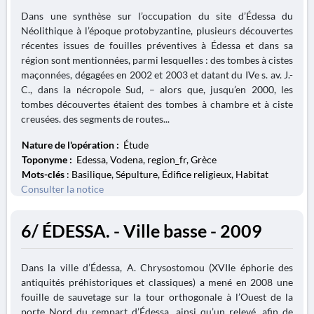
Dans une synthèse sur l’occupation du site d’Édessa du
Néolithique à l’époque protobyzantine, plusieurs découvertes
récentes issues de fouilles préventives à Édessa et dans sa
région sont mentionnées, parmi lesquelles : des tombes à cistes
maçonnées, dégagées en 2002 et 2003 et datant du IVe s. av. J.-
C., dans la nécropole Sud, – alors que, jusqu’en 2000, les
tombes découvertes étaient des tombes à chambre et à ciste
creusées. des segments de routes...
Nature de l'opération :
Étude
Toponyme :
Edessa, Vodena, region_fr, Grèce
Mots-clés
: Basilique, Sépulture, Édifice religieux, Habitat
Consulter la notice
6/ ÉDESSA. - Ville basse - 2009
Dans la ville d’Édessa, A. Chrysostomou (XVIIe éphorie des
antiquités préhistoriques et classiques) a mené en 2008 une
fouille de sauvetage sur la tour orthogonale à l’Ouest de la
porte Nord du rempart d’Édessa, ainsi qu’un relevé, afin de