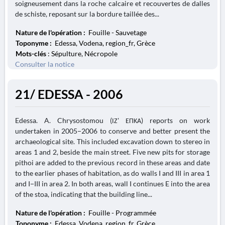
soigneusement dans la roche calcaire et recouvertes de dalles
de schiste, reposant sur la bordure taillée des...
Nature de l'opération :
Fouille - Sauvetage
Toponyme :
Edessa, Vodena, region_fr, Grèce
Mots-clés
: Sépulture, Nécropole
Consulter la notice
21/ EDESSA - 2006
Edessa. A. Chrysostomou (ΙΖ' ΕΠΚΑ) reports on work
undertaken in 2005−2006 to conserve and better present the
archaeological site. This included excavation down to stereo in
areas 1 and 2, beside the main street. Five new pits for storage
pithoi are added to the previous record in these areas and date
to the earlier phases of habitation, as do walls I and III in area 1
and I−III in area 2. In both areas, wall I continues E into the area
of the stoa, indicating that the building line...
Nature de l'opération :
Fouille - Programmée
Toponyme :
Edessa, Vodena, region_fr, Grèce