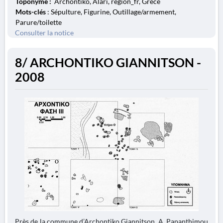
Toponyme :
Archontiko, Alari, region_fr, Grèce
Mots-clés
: Sépulture, Figurine, Outillage/armement,
Parure/toilette
Consulter la notice
8/ ARCHONTIKO GIANNITSON -
2008
Près de la commune d’Archontiko Giannitson, A. Papanthimou