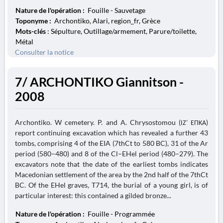
Nature de l'opération :
Fouille - Sauvetage
Toponyme :
Archontiko, Alari, region_fr, Grèce
Mots-clés
: Sépulture, Outillage/armement, Parure/toilette,
Métal
Consulter la notice
7/ ARCHONTIKO Giannitson -
2008
Archontiko. W cemetery. P. and A. Chrysostomou (ΙΖ' ΕΠΚΑ)
report continuing excavation which has revealed a further 43
tombs, comprising 4 of the EIA (7thCt to 580 BC), 31 of the Ar
period (580−480) and 8 of the Cl−EHel period (480−279). The
excavators note that the date of the earliest tombs indicates
Macedonian settlement of the area by the 2nd half of the 7thCt
BC. Of the EHel graves, T714, the burial of a young girl, is of
particular interest: this contained a gilded bronze...
Nature de l'opération :
Fouille - Programmée