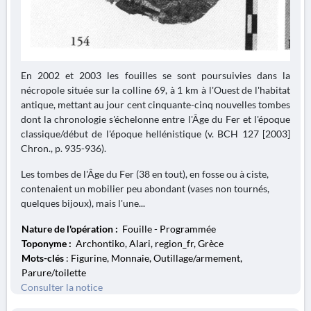
En 2002 et 2003 les fouilles se sont poursuivies dans la
nécropole située sur la colline 69, à 1 km à l'Ouest de l'habitat
antique, mettant au jour cent cinquante-cinq nouvelles tombes
dont la chronologie s'échelonne entre l'Âge du Fer et l'époque
classique/début de l'époque hellénistique (v. BCH 127 [2003]
Chron., p. 935-936).
Les tombes de l'Âge du Fer (38 en tout), en fosse ou à ciste,
contenaient un mobilier peu abondant (vases non tournés,
quelques bijoux), mais l'une...
Nature de l'opération :
Fouille - Programmée
Toponyme :
Archontiko, Alari, region_fr, Grèce
Mots-clés
: Figurine, Monnaie, Outillage/armement,
Parure/toilette
Consulter la notice