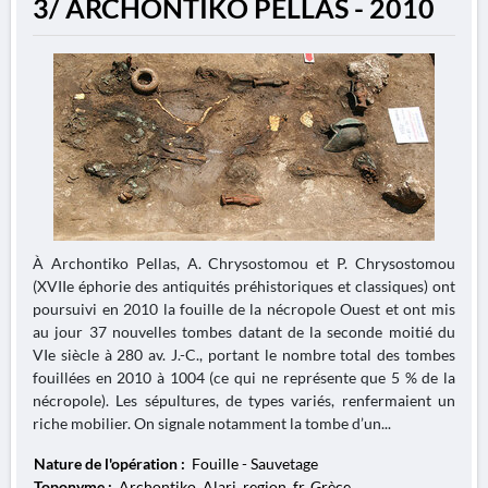
3/ ARCHONTIKO PELLAS - 2010
À Archontiko Pellas, A. Chrysostomou et P. Chrysostomou
(XVIIe éphorie des antiquités préhistoriques et classiques) ont
poursuivi en 2010 la fouille de la nécropole Ouest et ont mis
au jour 37 nouvelles tombes datant de la seconde moitié du
VIe siècle à 280 av. J.-C., portant le nombre total des tombes
fouillées en 2010 à 1004 (ce qui ne représente que 5 % de la
nécropole). Les sépultures, de types variés, renfermaient un
riche mobilier. On signale notamment la tombe d’un...
Nature de l'opération :
Fouille - Sauvetage
Toponyme :
Archontiko, Alari, region_fr, Grèce