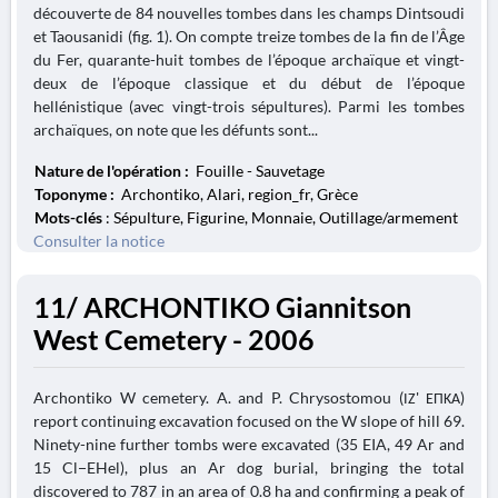
découverte de 84 nouvelles tombes dans les champs Dintsoudi
et Taousanidi (fig. 1). On compte treize tombes de la fin de l’Âge
du Fer, quarante-huit tombes de l’époque archaïque et vingt-
deux de l’époque classique et du début de l’époque
hellénistique (avec vingt-trois sépultures). Parmi les tombes
archaïques, on note que les défunts sont...
Nature de l'opération :
Fouille - Sauvetage
Toponyme :
Archontiko, Alari, region_fr, Grèce
Mots-clés
: Sépulture, Figurine, Monnaie, Outillage/armement
Consulter la notice
11/ ARCHONTIKO Giannitson
West Cemetery - 2006
Archontiko W cemetery. A. and P. Chrysostomou (ΙΖ' ΕΠΚΑ)
report continuing excavation focused on the W slope of hill 69.
Ninety-nine further tombs were excavated (35 EIA, 49 Ar and
15 Cl−EHel), plus an Ar dog burial, bringing the total
discovered to 787 in an area of 0.8 ha and confirming a peak of