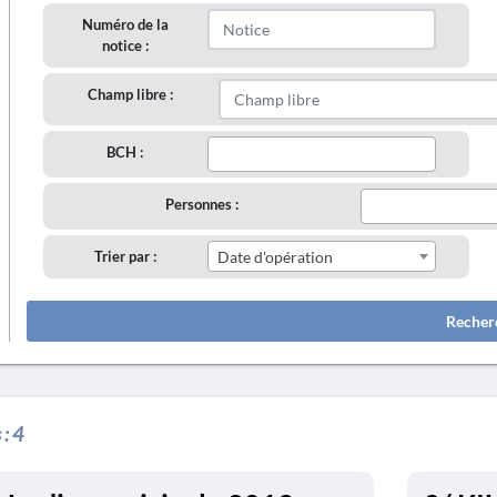
Numéro de la
notice :
Champ libre :
BCH :
Personnes :
Trier par :
Date d'opération
Recher
 :
4