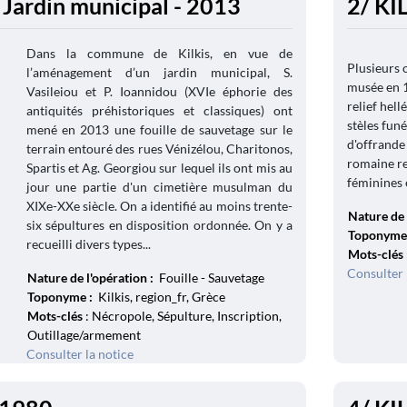
 Jardin municipal - 2013
2/ KI
Dans la commune de Kilkis, en vue de
Plusieurs 
l’aménagement d’un jardin municipal, S.
musée en 1
Vasileiou et P. Ioannidou (XVIe éphorie des
relief hel
antiquités préhistoriques et classiques) ont
stèles fun
mené en 2013 une fouille de sauvetage sur le
d'offrande
terrain entouré des rues Vénizélou, Charitonos,
romaine re
Spartis et Ag. Georgiou sur lequel ils ont mis au
féminines e
jour une partie d'un cimetière musulman du
XIXe-XXe siècle. On a identifié au moins trente-
Nature de 
six sépultures en disposition ordonnée. On y a
Toponyme
recueilli divers types...
Mots-clés
Consulter 
Nature de l'opération :
Fouille - Sauvetage
Toponyme :
Kilkis, region_fr, Grèce
Mots-clés
: Nécropole, Sépulture, Inscription,
Outillage/armement
Consulter la notice