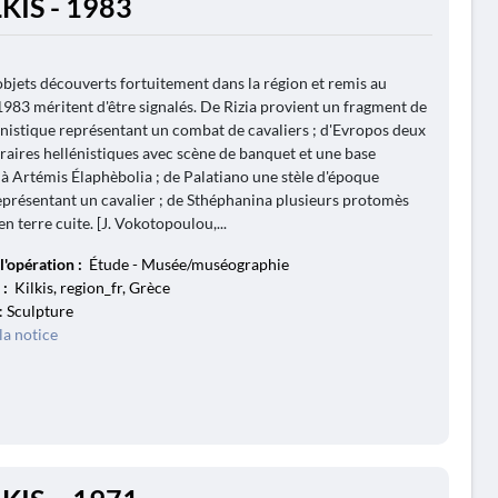
LKIS - 1983
objets découverts fortuitement dans la région et remis au
983 méritent d'être signalés. De Rizia provient un fragment de
lénistique représentant un combat de cavaliers ; d'Evropos deux
éraires hellénistiques avec scène de banquet et une base
 à Artémis Élaphèbolia ; de Palatiano une stèle d'époque
présentant un cavalier ; de Sthéphanina plusieurs protomès
n terre cuite. [J. Vokotopoulou,...
l'opération :
Étude - Musée/muséographie
 :
Kilkis, region_fr, Grèce
: Sculpture
la notice