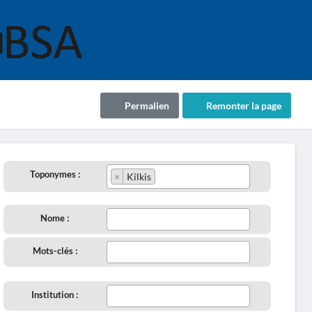
Permalien
Remonter la page
Toponymes :
×
Kilkis
Nome :
Mots-clés :
Institution :