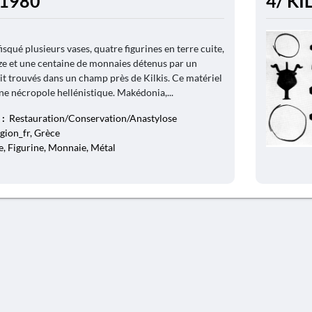
- 1980
4/ KI
isqué plusieurs vases, quatre figurines en terre cuite,
ze et une centaine de monnaies détenus par un
ait trouvés dans un champ près de Kilkis. Ce matériel
ne nécropole hellénistique. Makédonia,...
 :
Restauration/Conservation/Anastylose
egion_fr, Grèce
, Figurine, Monnaie, Métal