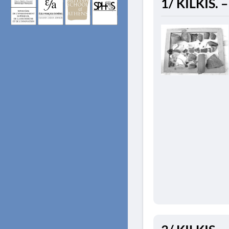
1/ KILKIS. –