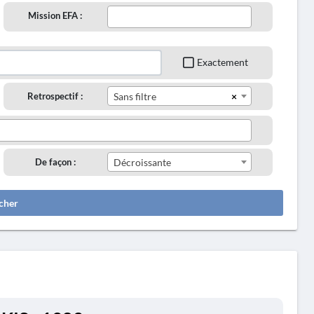
Mission EFA :
Exactement
×
Retrospectif :
Sans filtre
De façon :
Décroissante
cher