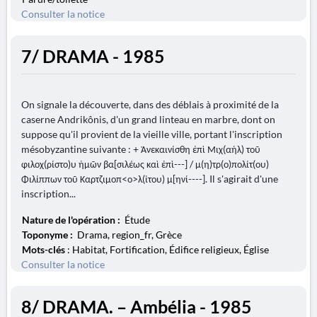
Consulter la notice
7/ DRAMA - 1985
On signale la découverte, dans des déblais à proximité de la
caserne Andrikônis, d'un grand linteau en marbre, dont on
suppose qu'il provient de la vieille ville, portant l'inscription
mésobyzantine suivante : + Ἀνεκαινίσθη ἐπὶ Μιχ(αήλ) τοῦ
φιλοχ(ρίστο)υ ἡμῶν βα[σιλέως καὶ ἐπὶ---] / μ(η)τρ(ο)πολίτ(ου)
Φιλίππων τοῦ Καρτζιμοπ<ο>λ(ίτου) μ[ηνί----]. Il s'agirait d'une
inscription...
Nature de l'opération :
Étude
Toponyme :
Drama, region_fr, Grèce
Mots-clés
: Habitat, Fortification, Édifice religieux, Église
Consulter la notice
8/ DRAMA. – Ambélia - 1985