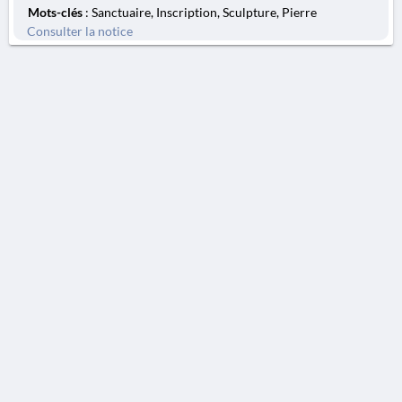
Mots-clés
: Sanctuaire, Inscription, Sculpture, Pierre
Consulter la notice
AVERTISSEMENT
La Chronique des fouilles en ligne ne constitue en aucun cas une publication des
découvertes qui y sont signalées. L'EfA et la BSA ne peuvent délivrer de copie des
illustrations qui y sont reproduites et dont ils ne détiennent pas les droits.