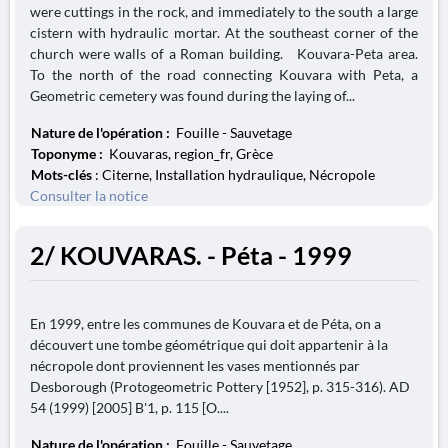
were cuttings in the rock, and immediately to the south a large
cistern with hydraulic mortar. At the southeast corner of the
church were walls of a Roman building. Kouvara-Peta area.
To the north of the road connecting Kouvara with Peta, a
Geometric cemetery was found during the laying of...
Nature de l'opération :
Fouille - Sauvetage
Toponyme :
Kouvaras, region_fr, Grèce
Mots-clés
: Citerne, Installation hydraulique, Nécropole
Consulter la notice
2/ KOUVARAS. - Péta - 1999
En 1999, entre les communes de Kouvara et de Péta, on a
découvert une tombe géométrique qui doit appartenir à la
nécropole dont proviennent les vases mentionnés par
Desborough (Protogeometric Pottery [1952], p. 315-316). AD
54 (1999) [2005] B'1, p. 115 [O....
Nature de l'opération :
Fouille - Sauvetage