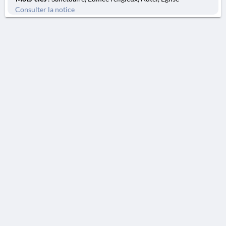
Consulter la notice
AVERTISSEMENT
La Chronique des fouilles en ligne ne constitue en aucun cas une publication des
découvertes qui y sont signalées. L'EfA et la BSA ne peuvent délivrer de copie des
illustrations qui y sont reproduites et dont ils ne détiennent pas les droits.