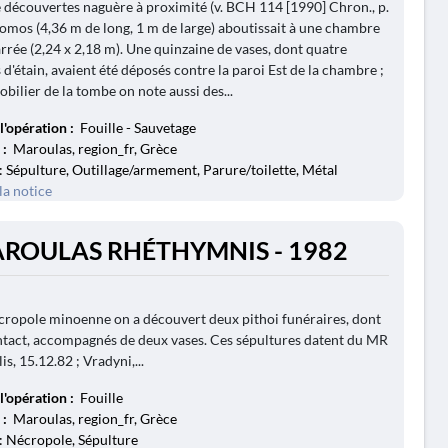
é découvertes naguère à proximité (v. BCH 114 [1990] Chron., p.
romos (4,36 m de long, 1 m de large) aboutissait à une chambre
rrée (2,24 x 2,18 m). Une quinzaine de vases, dont quatre
 d'étain, avaient été déposés contre la paroi Est de la chambre ;
bilier de la tombe on note aussi des...
l'opération :
Fouille - Sauvetage
 :
Maroulas, region_fr, Grèce
: Sépulture, Outillage/armement, Parure/toilette, Métal
la notice
AROULAS RHÉTHYMNIS - 1982
cropole minoenne on a découvert deux pithoi funéraires, dont
 intact, accompagnés de deux vases. Ces sépultures datent du MR
lis, 15.12.82 ; Vradyni,...
l'opération :
Fouille
 :
Maroulas, region_fr, Grèce
: Nécropole, Sépulture