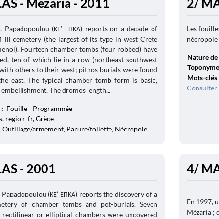
S - Mezaria - 2011
2/ M
E. Papadopoulou (ΚΕ’ ΕΠΚΑ) reports on a decade of
Les fouill
 III cemetery (the largest of its type in west Crete
nécropole
menoi). Fourteen chamber tombs (four robbed) have
Nature de 
ed, ten of which lie in a row (northeast-southwest
Toponyme
 with others to their west; pithos burials were found
Mots-clés
the east. The typical chamber tomb form is basic,
Consulter 
 embellishment. The dromos length...
 :
Fouille - Programmée
, region_fr, Grèce
, Outillage/armement, Parure/toilette, Nécropole
AS - 2001
4/ MA
 Papadopoulou (ΚΕ’ ΕΠΚΑ) reports the discovery of a
En 1997, u
metery of chamber tombs and pot-burials. Seven
Mézaria ; 
rectilinear or elliptical chambers were uncovered