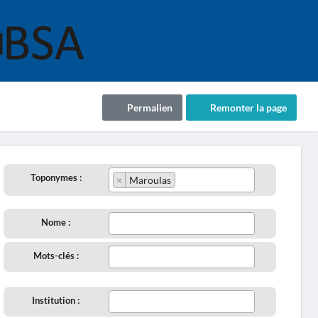
Permalien
Remonter la page
Toponymes :
×
Maroulas
Nome :
Mots-clés :
Institution :