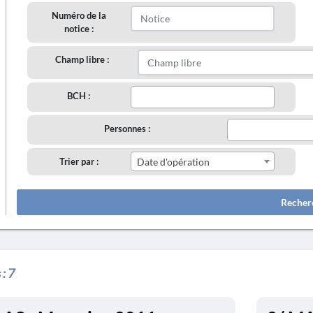
Numéro de la
notice :
Champ libre :
BCH :
Personnes :
Trier par :
Date d'opération
Recher
 :
7