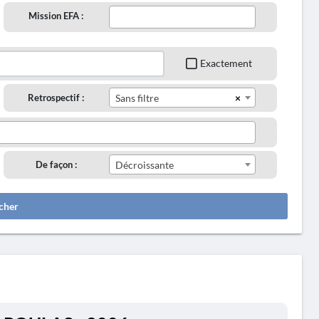
Mission EFA :
Exactement
×
Retrospectif :
Sans filtre
De façon :
Décroissante
cher