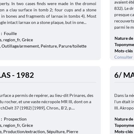
avaient ét
perty. In two cases finds were made in the dromoi
832). Le d
 on a clay surface in tomb 2; four cups and a stone
presque ca
 in bones and fragments of larnax in tombs 4). Most
recouverts
le intact larnax on a stone plaque, but in one...
parmi le mo
 :
Fouille
Nature de 
, region_fr, Grèce
Toponyme
, Outillage/armement, Peinture, Parure/toilette
Mots-clés
Consulter 
AS - 1982
6/ M
rface a permis de repérer, au lieu-dit Prinares, des
Dans la né
du rocher, et une vaste nécropole MR III, dont on a
l'un était
rchDelt 37 (1982) [1989], Chron., B'2, p....
III. Akropo
 :
Prospection
Nature de 
, region_fr, Grèce
Toponyme
, Production/extraction, Sépulture, Pierre
Mots-clés