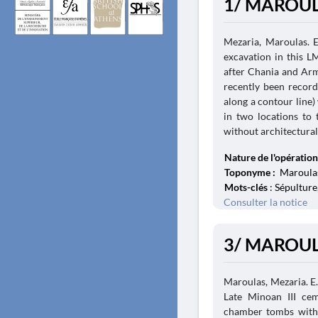
1/ MAROULA
Mezaria, Maroulas. 
excavation in this LM
after Chania and Ar
recently been record
along a contour line)
in two locations to 
without architectural
Nature de l'opération
Toponyme :
Maroulas
Mots-clés
: Sépulture
Consulter la notice
3/ MAROUL
Maroulas, Mezaria. E.
Late Minoan III ce
chamber tombs with 