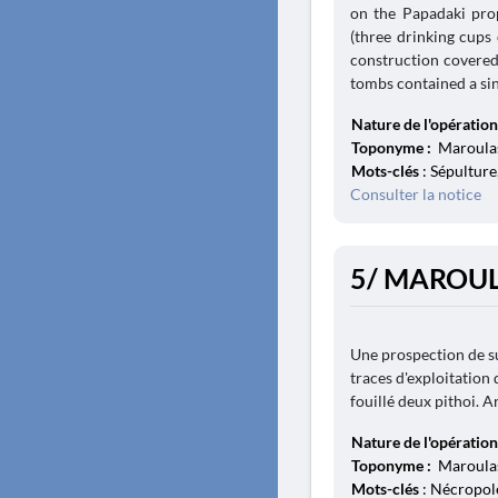
on the Papadaki pro
(three drinking cups
construction covered
tombs contained a sing
Nature de l'opération
Toponyme :
Maroulas
Mots-clés
: Sépulture
Consulter la notice
5/ MAROUL
Une prospection de su
traces d'exploitation 
fouillé deux pithoi. A
Nature de l'opération
Toponyme :
Maroulas
Mots-clés
: Nécropole