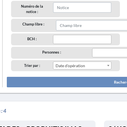
Numéro de la
notice :
Champ libre :
BCH :
Personnes :
Trier par :
Date d'opération
Recher
 :
4