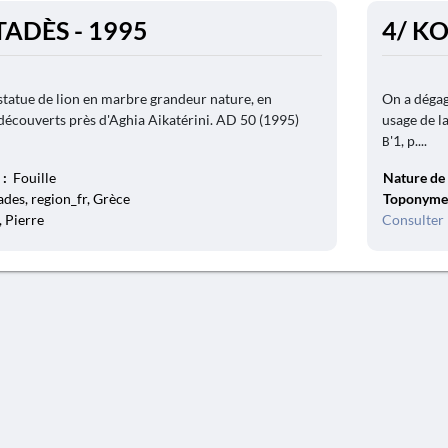
ADÈS - 1995
4/ K
tatue de lion en marbre grandeur nature, en
On a dégag
 découverts près d'Aghia Aikatérini. AD 50 (1995)
usage de la
Β'1, p....
 :
Fouille
Nature de 
es, region_fr, Grèce
Toponyme
, Pierre
Consulter 