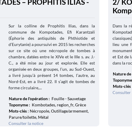
DES – PROPHITIS ILIAS -
2/ KO
Kompo
Sur la colline de Prophitis Ilias, dans la
Dans la ré
commune de Kompotades, Efi Karantzali
Kompotades
(Éphorie des antiquités de Phthiotide et
classiques
d’Eurytanie) a poursuivi en 2015 les recherches
lieu une 
sur ce site où une nécropole de tombes à
monumental
chambre, datées entre le XIVe et le IIIe s. av. J.-
et Est de 
C., a été mise au jour et explorée. Elle est
dans la ro
organisée en deux groupes, l’un, au Sud-Ouest,
Nature de 
a livré jusqu’à présent 14 tombes, l’autre, au
Toponyme
Nord-Est, en a livré 22. Il s’agit de tombes de
Mots-clés
forme circulaire,...
Consulter 
Nature de l'opération :
Fouille - Sauvetage
Toponyme :
Kombotades, region_fr, Grèce
Mots-clés
: Nécropole, Outillage/armement,
Parure/toilette, Métal
Consulter la notice