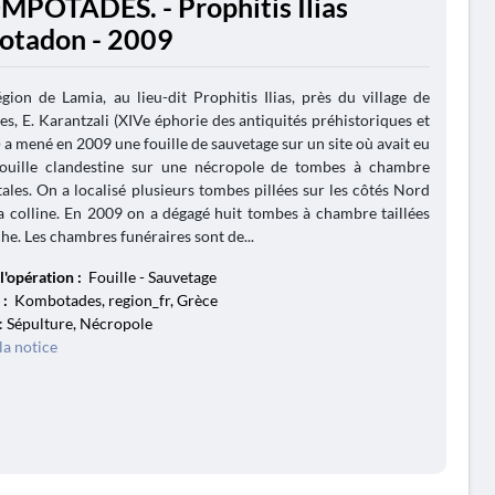
MPOTADES. - Prophitis Ilias
tadon - 2009
gion de Lamia, au lieu-dit Prophitis Ilias, près du village de
, E. Karantzali (XIVe éphorie des antiquités préhistoriques et
) a mené en 2009 une fouille de sauvetage sur un site où avait eu
fouille clandestine sur une nécropole de tombes à chambre
es. On a localisé plusieurs tombes pillées sur les côtés Nord
la colline. En 2009 on a dégagé huit tombes à chambre taillées
che. Les chambres funéraires sont de...
l'opération :
Fouille - Sauvetage
 :
Kombotades, region_fr, Grèce
: Sépulture, Nécropole
la notice