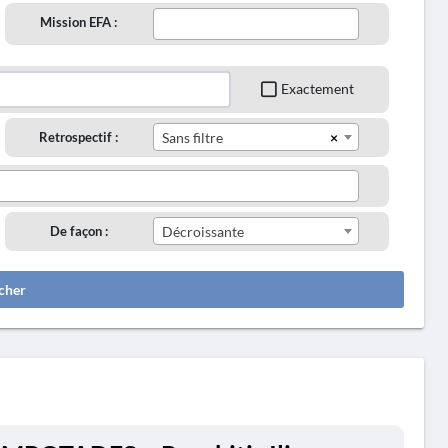
Mission EFA :
Exactement
×
Retrospectif :
Sans filtre
De façon :
Décroissante
cher