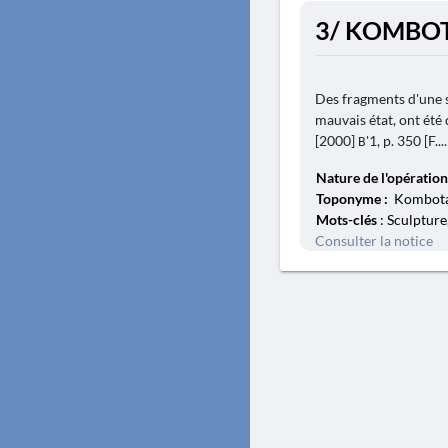
3/ KOMBOT
Des fragments d'une s
mauvais état, ont été
[2000] Β'1, p. 350 [F....
Nature de l'opération
Toponyme :
Kombotad
Mots-clés
: Sculpture
Consulter la notice