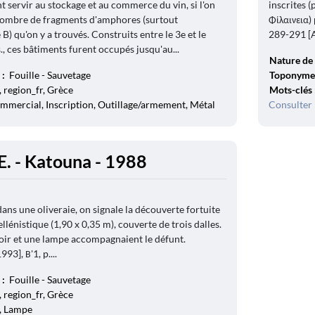
t servir au stockage et au commerce du vin, si l'on
inscrites (
 nombre de fragments d'amphores (surtout
Φίλαινεια)
B) qu'on y a trouvés. Construits entre le 3e et le
289-291 [A.
., ces bâtiments furent occupés jusqu'au...
Nature de 
 :
Fouille - Sauvetage
Toponyme
 region_fr, Grèce
Mots-clés
mmercial, Inscription, Outillage/armement, Métal
Consulter 
. - Katouna - 1988
dans une oliveraie, on signale la découverte fortuite
llénistique (1,90 x 0,35 m), couverte de trois dalles.
oir et une lampe accompagnaient le défunt.
93], Β'1, p....
 :
Fouille - Sauvetage
 region_fr, Grèce
e, Lampe