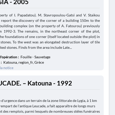
GIA - 2005
perty of I. Papadatou). M. Stavropoulou-Gatsi and V. Staïkou
) report the discovery of the corner of a building 150m to the
building complex (on the property of A. Fatourou) previously
in 1992-3. The remains, in the northeast corner of the plot,
he foundations of one corner (itself located outside the plot) in
tones. To the west was an elongated destruction layer of tile
ed stones. Finds from the area include Late...
l'opération :
Fouille - Sauvetage
 :
Katouna, region_fr, Grèce
la notice
UCADE. – Katouna - 1992
 d'urgence dans un terrain de la zone littorale de Lygia, à 1 km
rempart de l'antique Leucade, a fait apparaître de longs murs
t des remplois, parmi lesquels de nombreuses stèles funéraires