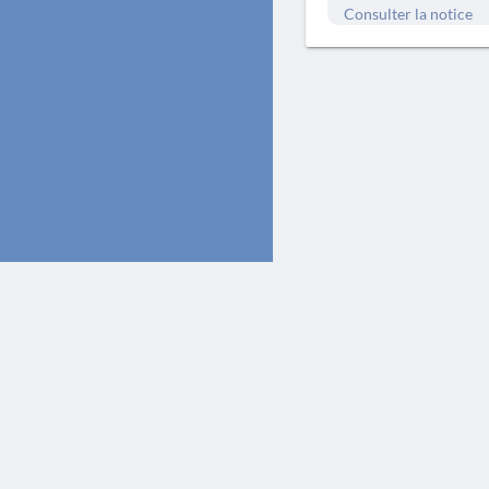
Consulter la notice
La Chronique des fouilles en ligne ne