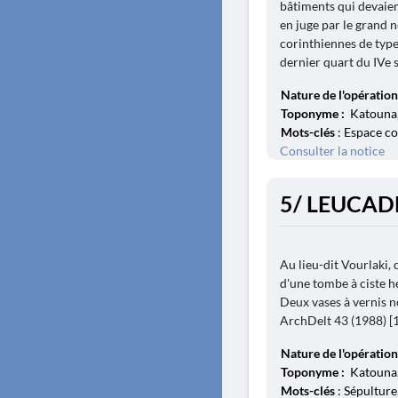
bâtiments qui devaien
en juge par le grand
corinthiennes de type 
dernier quart du IVe s
Nature de l'opération
Toponyme :
Katouna,
Mots-clés
: Espace co
Consulter la notice
5/ LEUCADE
Au lieu-dit Vourlaki, 
d'une tombe à ciste he
Deux vases à vernis n
ArchDelt 43 (1988) [19
Nature de l'opération
Toponyme :
Katouna,
Mots-clés
: Sépultur