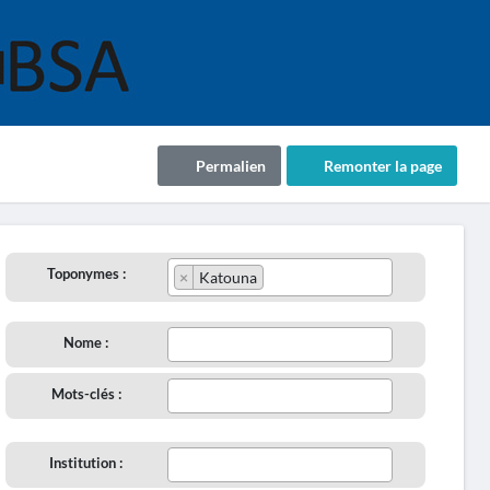
Permalien
Remonter la page
Toponymes :
×
Katouna
Nome :
Mots-clés :
Institution :