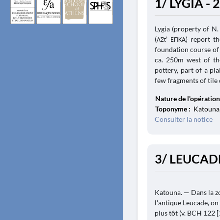
1/ LYGIA - 
Lygia (property of N.
(ΛΣτ’ ΕΠΚΑ) report t
foundation course of a
ca. 250m west of the
pottery, part of a pl
few fragments of tile d
Nature de l'opération
Toponyme :
Katouna,
Consulter la notice
3/ LEUCADE
Katouna. — Dans la zo
l'antique Leucade, o
plus tôt (v. BCH 122 