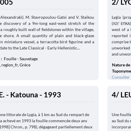
2005
2/ LY
 Alexandraki). M. Stavropoulou-Gatsi and V. Staïkou
Lygia (pro
he discovery of a 9m-long east-west stretch of the
(ΛΣτ’ ΕΠΚΑ
 roughly built wall of fieldstones within the village,
west of a 
 shore. A small quantity of plain and black-glaze
reported 
ain miniature vessel, a terracotta bird figurine and a
comprise t
ate to the Late Classical - Early Hellenistic...
unworked s
and unwork
 :
Fouille - Sauvetage
 region_fr, Grèce
Nature de 
Toponyme
Consulter 
. - Katouna - 1993
4/ LE
ne littorale de Lygia, à 1 km au Sud du rempart de
Une fouille
n a achevé en 1993 la fouille commencée deux ans
au Sud du 
[1998] Chron., p. 798), dégageant partiellement deux
incorporan