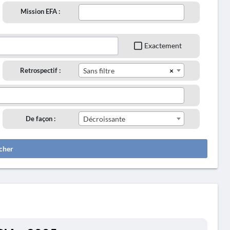
Mission EFA :
Exactement
×
Retrospectif :
Sans filtre
De façon :
Décroissante
cher