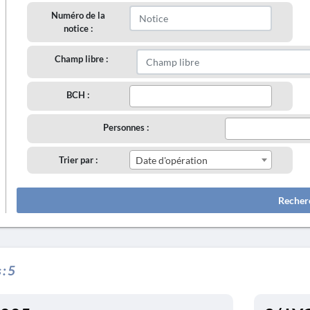
Numéro de la
notice :
Champ libre :
BCH :
Personnes :
Trier par :
Date d'opération
Recher
 :
5