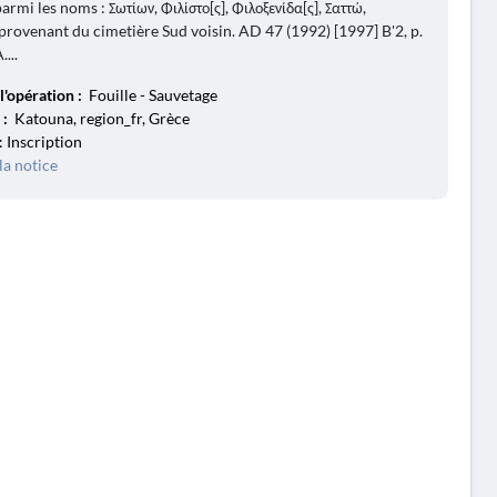
parmi les noms : Σωτίων, Φιλίστο[ς], Φιλοξενίδα[ς], Σαττώ,
 provenant du cimetière Sud voisin. AD 47 (1992) [1997] B'2, p.
...
l'opération :
Fouille - Sauvetage
 :
Katouna, region_fr, Grèce
: Inscription
la notice