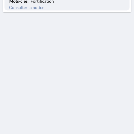
Mots-clés
: Fortification
Consulter la notice
AVERTISSEMENT
La Chronique des fouilles en ligne ne constitue en aucun cas une publication des
découvertes qui y sont signalées. L'EfA et la BSA ne peuvent délivrer de copie des
illustrations qui y sont reproduites et dont ils ne détiennent pas les droits.