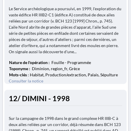
Le Service archéologique a poursuivi, en 1999, l'exploration du
vaste édifice HR IIIB2-C1 (édifice A) constitué de deux ailes
reliées par un corridor (v. BCH 123 [1999] Chron., p. 745).
L'aile Nord abrite de grandes pièces d'apparat, l'aile Sud une
série de petites pièces en enfilade dont certaines servaient de
pièces de séjour, d'autres d'ateliers ; parmi ces dernières, un
atelier d'orfèvre, qui a notamment livré des moules en pierre.
On signale aussi la découverte d'une...
Nature de l'opération :
Fouille - Programmée
Toponyme :
Diminion, region_fr, Grèce
Mots-clés
: Habitat, Production/extraction, Palais, Sépulture
Consulter la notice
12/ DIMINI - 1998
Sur la campagne de 1998 dans le grand complexe HR IIIB-C à
deux ailes reliées par un corridor, déjà résumée dans BCH 123
(1999), Chron., p. 745, un rapport détaillé est publié dans AD