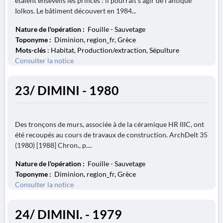
étaient ensevelis les princes : il pourrait s'agir de l'antique
Iolkos. Le bâtiment découvert en 1984...
Nature de l'opération :
Fouille - Sauvetage
Toponyme :
Diminion, region_fr, Grèce
Mots-clés
: Habitat, Production/extraction, Sépulture
Consulter la notice
23/ DIMINI - 1980
Des tronçons de murs, associée à de la céramique HR IIIC, ont
été recoupés au cours de travaux de construction. ArchDelt 35
(1980) [1988] Chron., p....
Nature de l'opération :
Fouille - Sauvetage
Toponyme :
Diminion, region_fr, Grèce
Consulter la notice
24/ DIMINI. - 1979