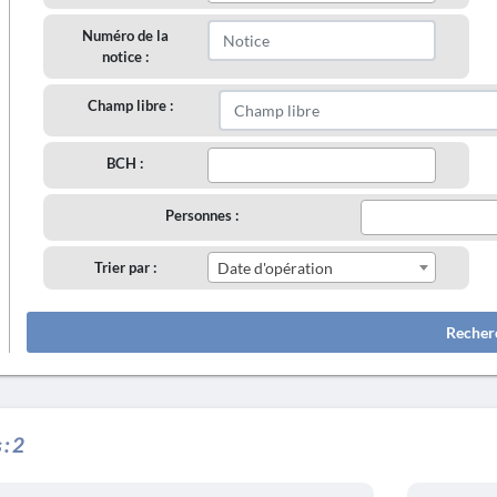
Numéro de la
notice :
Champ libre :
BCH :
Personnes :
Trier par :
Date d'opération
Recher
 :
2