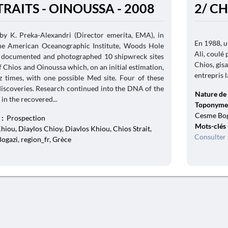
TRAITS - OINOUSSA - 2008
2/ CH
by K. Preka-Alexandri (Director emerita, EMA), in
En 1988, u
the American Oceanographic Institute, Woods Hole
Ali, coulé 
as documented and photographed 10 shipwreck sites
Chios, gis
f Chios and Oinoussa which, on an initial estimation,
entrepris l
 times, with one possible Med site. Four of these
discoveries. Research continued into the DNA of the
Nature de 
in the recovered...
Toponyme
Cesme Boga
 :
Prospection
Mots-clés
iou, Diaylos Chioy, Diavlos Khiou, Chios Strait,
Consulter 
ogazi, region_fr, Grèce