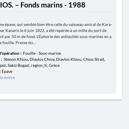
IOS. – Fonds marins - 1988
ne épave, qui semble bien être celle du vaisseau amiral de Kara-
par Kanaris le 6 juin 1822, a été repérée à un mille du port de
ant par 50 m de fond. L'Éphorie des antiquités sous-marines en a
a fouille. Presse du...
l'opération :
Fouille - Sous-marine
 :
Stenon Khiou, Diaylos Chioy, Diavlos Khiou, Chios Strait,
zi, Sakiz Bogazi, region_fr, Grèce
: Épave
la notice