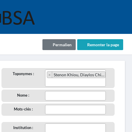
Permalien
Remonter la page
Toponymes :
×
Stenon Khiou, Diaylos Chioy, Diavlos Khiou, Chios Strait, Cesme Bogazi, Sakiz Bogazi
Nome :
Mots-clés :
Institution :