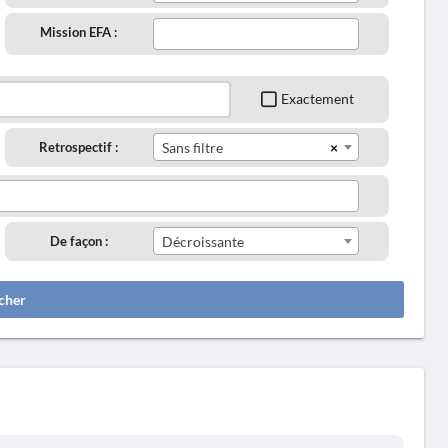
Mission EFA :
Exactement
×
Retrospectif :
Sans filtre
De façon :
Décroissante
cher