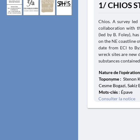
1/ CHIOS S
Chios. A survey led 
collaboration with 
(led by B. Foley), h
on the NE coastline o
date from ECl to Byz
wreck sites are new 
substances contained 
Nature de l'opération
Toponyme :
Stenon Kh
Cesme Bogazi, Sakiz B
Mots-clés
: Épave
Consulter la notice