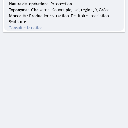
Nature de l'opération :
Prospection
Toponyme :
Chalkeron, Kounoupia, Jari, region_fr, Grèce
Mots-clés
: Production/extraction, Territoire, Inscription,
Sculpture
Consulter la notice
AVERTISSEMENT
La Chronique des fouilles en ligne ne constitue en aucun cas une publication des