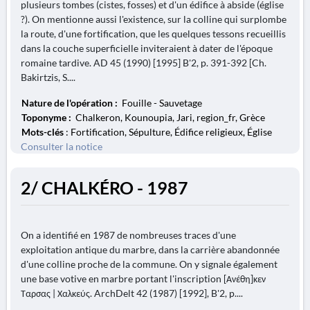
plusieurs tombes (cistes, fosses) et d'un édifice à abside (église
?). On mentionne aussi l'existence, sur la colline qui surplombe
la route, d'une fortification, que les quelques tessons recueillis
dans la couche superficielle inviteraient à dater de l'époque
romaine tardive. AD 45 (1990) [1995] B'2, p. 391-392 [Ch.
Bakirtzis, S....
Nature de l'opération :
Fouille - Sauvetage
Toponyme :
Chalkeron, Kounoupia, Jari, region_fr, Grèce
Mots-clés
: Fortification, Sépulture, Édifice religieux, Église
Consulter la notice
2/ CHALKÉRO - 1987
On a identifié en 1987 de nombreuses traces d'une
exploitation antique du marbre, dans la carrière abandonnée
d'une colline proche de la commune. On y signale également
une base votive en marbre portant l'inscription [Ανέθη]κεν
Ταρσας | Χαλκεύς. ArchDelt 42 (1987) [1992], B'2, p....