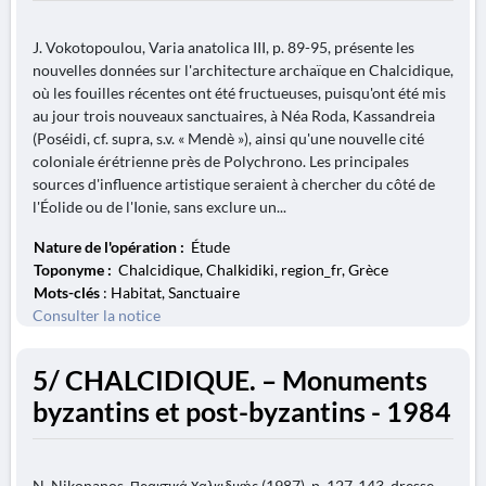
J. Vokotopoulou, Varia anatolica III, p. 89-95, présente les
nouvelles données sur l'architecture archaïque en Chalcidique,
où les fouilles récentes ont été fructueuses, puisqu'ont été mis
au jour trois nouveaux sanctuaires, à Néa Roda, Kassandreia
(Poséidi, cf. supra, s.v. « Mendè »), ainsi qu'une nouvelle cité
coloniale érétrienne près de Polychrono. Les principales
sources d'influence artistique seraient à chercher du côté de
l'Éolide ou de l'Ionie, sans exclure un...
Nature de l'opération :
Étude
Toponyme :
Chalcidique, Chalkidiki, region_fr, Grèce
Mots-clés
: Habitat, Sanctuaire
Consulter la notice
5/ CHALCIDIQUE. – Monuments
byzantins et post-byzantins - 1984
N. Nikonanos, Πρακτικά Χαλκιδικής (1987), p. 127-143, dresse