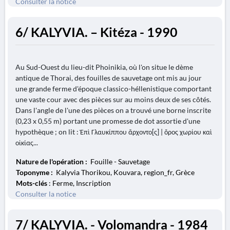
Consulter la notice
6/ KALYVIA. – Kitéza - 1990
Au Sud-Ouest du lieu-dit Phoinikia, où l'on situe le dème
antique de Thorai, des fouilles de sauvetage ont mis au jour
une grande ferme d'époque classico-héllenistique comportant
une vaste cour avec des pièces sur au moins deux de ses côtés.
Dans l'angle de l'une des pièces on a trouvé une borne inscrite
(0,23 x 0,55 m) portant une promesse de dot assortie d'une
hypothèque ; on lit : Ἐπὶ Γλαυκίππου ἄρχοντο[ς] | ὅρος χωρίου καὶ
οἰκίας...
Nature de l'opération :
Fouille - Sauvetage
Toponyme :
Kalyvia Thorikou, Kouvara, region_fr, Grèce
Mots-clés
: Ferme, Inscription
Consulter la notice
7/ KALYVIA. - Volomandra - 1984