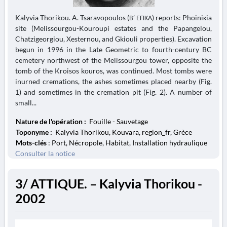
Kalyvia Thorikou. A. Tsaravopoulos (Β’ ΕΠΚΑ) reports: Phoiniκia
site (Melissourgou-Kouroupi estates and the Papangelou,
Chatzigeorgiou, Xesternou, and Gkiouli properties). Excavation
begun in 1996 in the Late Geometric to fourth-century BC
cemetery northwest of the Melissourgou tower, opposite the
tomb of the Kroisos kouros, was continued. Most tombs were
inurned cremations, the ashes sometimes placed nearby (Fig.
1) and sometimes in the cremation pit (Fig. 2). A number of
small...
Nature de l'opération :
Fouille - Sauvetage
Toponyme :
Kalyvia Thorikou, Kouvara, region_fr, Grèce
Mots-clés
: Port, Nécropole, Habitat, Installation hydraulique
Consulter la notice
3/ ATTIQUE. – Kalyvia Thorikou -
2002