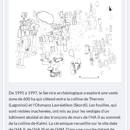
De 1995 à 1997, le Service archéologique a exploré une vaste
zone de 600 ha qui s'étend entre la colline de Thermis
(Lagonissi) et l'Olympos Lavréatikos (Skordi). Les fouilles, qui
sont restées inachevées, ont mis au jour les vestiges d'un
bâtiment absidal et des tronçons de murs de l'HA II au sommet
de la colline de Kalmi. La céramique recueillie sur le site date
de l'HA II, de l'HA III et de l'HM. Dans une couche datant de