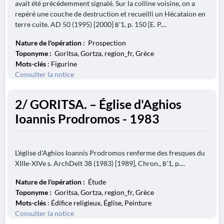
avait été précédemment signalé. Sur la colline voisine, on a
repéré une couche de destruction et recueilli un Hécataion en
terre cuite. AD 50 (1995) [2000] Β'1, p. 150 [E. P....
Nature de l'opération :
Prospection
Toponyme :
Goritsa, Gortza, region_fr, Grèce
Mots-clés
: Figurine
Consulter la notice
2/ GORITSA. – Église d'Aghios
Ioannis Prodromos - 1983
L'église d'Aghios Ioannis Prodromos renferme des fresques du
XIIIe-XIVe s. ArchDelt 38 (1983) [1989], Chron., Β'1, p....
Nature de l'opération :
Étude
Toponyme :
Goritsa, Gortza, region_fr, Grèce
Mots-clés
: Édifice religieux, Église, Peinture
Consulter la notice