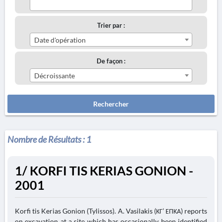
Trier par :
Date d'opération
De façon :
Décroissante
Rechercher
Nombre de Résultats :
1
1/ KORFI TIS KERIAS GONION -
2001
Korfi tis Kerias Gonion (Tylissos). A. Vasilakis (ΚΓ’ ΕΠΚΑ) reports
on excavation at a site which has occasionally been identified