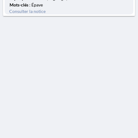
Mots-clés
: Épave
Consulter la notice
AVERTISSEMENT
La Chronique des fouilles en ligne ne constitue en aucun cas une publication des
découvertes qui y sont signalées. L'EfA et la BSA ne peuvent délivrer de copie des
illustrations qui y sont reproduites et dont ils ne détiennent pas les droits.