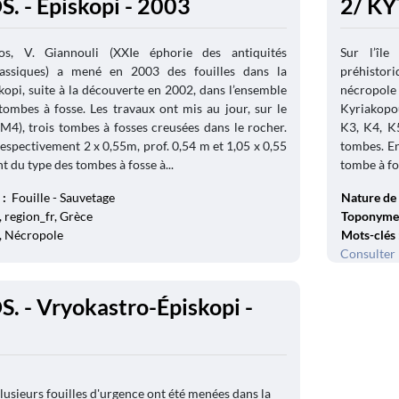
 - Episkopi - 2003
2/ KY
os, V. Giannouli (XXIe éphorie des antiquités
Sur l’île
classiques) a mené en 2003 des fouilles dans la
préhistor
opi, suite à la découverte en 2002, dans l’ensemble
nécropole
mbes à fosse. Les travaux ont mis au jour, sur le
Kyriakopo
(M4), trois tombes à fosses creusées dans le rocher.
K3, K4, K5
espectivement 2 x 0,55m, prof. 0,54 m et 1,05 x 0,55
tombes. En
nt du type des tombes à fosse à...
tombe à fo
 :
Fouille - Sauvetage
Nature de 
 region_fr, Grèce
Toponyme
, Nécropole
Mots-clés
Consulter 
 - Vryokastro-Épiskopi -
lusieurs fouilles d'urgence ont été menées dans la