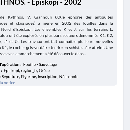
THNOS. - Episkopi - 2002
 de Kythnos, V. Giannouli (XXIe éphorie des antiquités
iques et classiques) a mené en 2002 des fouilles dans la
 Nord d’Episkopi. Les ensembles K et J, sur les terrains L.
ulou ont été explorés en plusieurs secteurs dénommés K1, K2,
, J1 et J2. Les travaux ont fait connaître plusieurs nouvelles
 K1, le rocher gris-verdâtre tendre en schiste a été atteint. Une
sse avec emmarchement a été découverte dans...
l'opération :
Fouille - Sauvetage
 :
Episkopi, region_fr, Grèce
: Sépulture, Figurine, Inscription, Nécropole
la notice