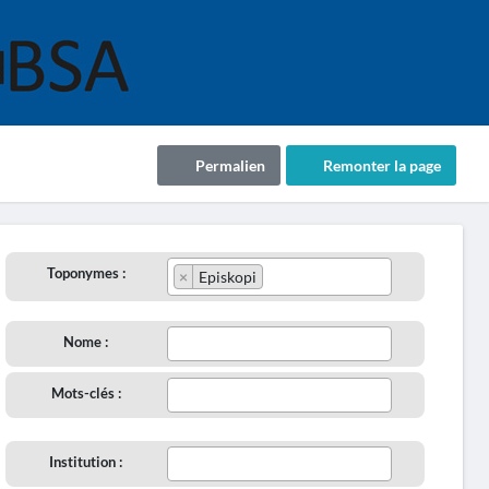
Permalien
Remonter la page
Toponymes :
×
Episkopi
Nome :
Mots-clés :
Institution :