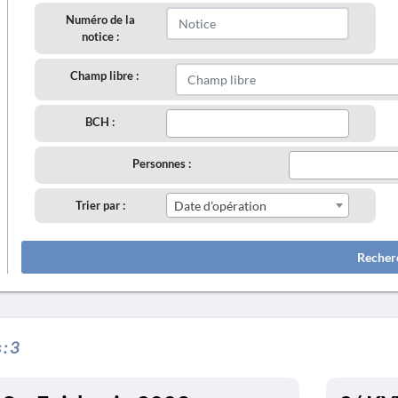
Numéro de la
notice :
Champ libre :
BCH :
Personnes :
Trier par :
Date d'opération
Recher
 :
3