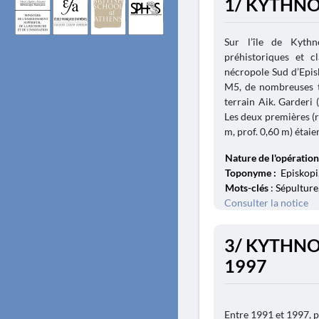
1/ KYTHNOS.
Sur l’île de Kythn
préhistoriques et 
nécropole Sud d’Episk
M5, de nombreuses to
terrain Aik. Garderi 
Les deux premières (r
m, prof. 0,60 m) étaie
Nature de l'opération
Toponyme :
Episkopi,
Mots-clés
: Sépulture
Consulter la notice
3/ KYTHNOS.
1997
Entre 1991 et 1997, p