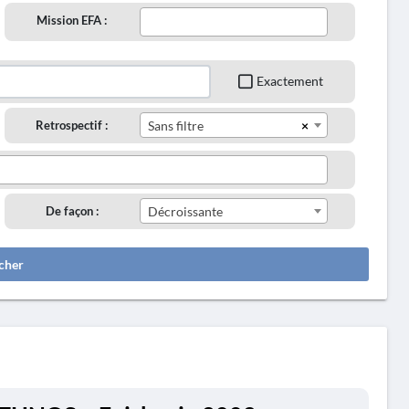
Mission EFA :
Exactement
×
Retrospectif :
Sans filtre
De façon :
Décroissante
cher