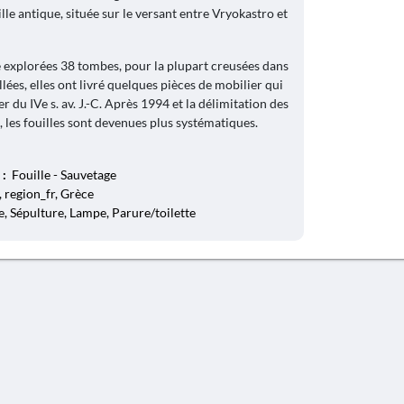
lle antique, située sur le versant entre Vryokastro et
 explorées 38 tombes, pour la plupart creusées dans
llées, elles ont livré quelques pièces de mobilier qui
r du IVe s. av. J.-C. Après 1994 et la délimitation des
 les fouilles sont devenues plus systématiques.
 :
Fouille - Sauvetage
 region_fr, Grèce
, Sépulture, Lampe, Parure/toilette