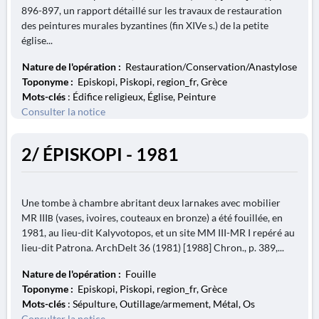
896-897, un rapport détaillé sur les travaux de restauration
des peintures murales byzantines (fin XIVe s.) de la petite
église...
Nature de l'opération :
Restauration/Conservation/Anastylose
Toponyme :
Episkopi, Piskopi, region_fr, Grèce
Mots-clés
: Édifice religieux, Église, Peinture
Consulter la notice
2/ ÉPISKOPI - 1981
Une tombe à chambre abritant deux larnakes avec mobilier
MR IIIΒ (vases, ivoires, couteaux en bronze) a été fouillée, en
1981, au lieu-dit Kalyvotopos, et un site MM III-MR I repéré au
lieu-dit Patrona. ArchDelt 36 (1981) [1988] Chron., p. 389,...
Nature de l'opération :
Fouille
Toponyme :
Episkopi, Piskopi, region_fr, Grèce
Mots-clés
: Sépulture, Outillage/armement, Métal, Os
Consulter la notice