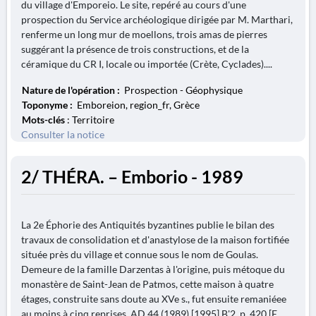
du village d'Emporeio. Le site, repéré au cours d'une
prospection du Service archéologique dirigée par M. Marthari,
renferme un long mur de moellons, trois amas de pierres
suggérant la présence de trois constructions, et de la
céramique du CR I, locale ou importée (Crète, Cyclades)....
Nature de l'opération :
Prospection - Géophysique
Toponyme :
Emboreion, region_fr, Grèce
Mots-clés
: Territoire
Consulter la notice
2/ THÉRA. – Emborio - 1989
La 2e Éphorie des Antiquités byzantines publie le bilan des
travaux de consolidation et d'anastylose de la maison fortifiée
située près du village et connue sous le nom de Goulas.
Demeure de la famille Darzentas à l'origine, puis métoque du
monastère de Saint-Jean de Patmos, cette maison à quatre
étages, construite sans doute au XVe s., fut ensuite remaniéee
au moins à cinq reprises. AD 44 (1989) [1995] B'2, p. 420 [E....