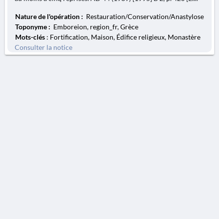
Nature de l'opération :
Restauration/Conservation/Anastylose
Toponyme :
Emboreion, region_fr, Grèce
Mots-clés
: Fortification, Maison, Édifice religieux, Monastère
Consulter la notice
AVERTISSEMENT
La Chronique des fouilles en ligne ne constitue en aucun cas une publication des