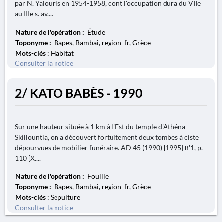
par N. Yalouris en 1954-1958, dont l'occupation dura du VIIe
au IIIe s. av....
Nature de l'opération :
Étude
Toponyme :
Bapes, Bambai, region_fr, Grèce
Mots-clés
: Habitat
Consulter la notice
2/ KATO BABÈS - 1990
Sur une hauteur située à 1 km à l'Est du temple d'Athéna
Skillountia, on a découvert fortuitement deux tombes à ciste
dépourvues de mobilier funéraire. AD 45 (1990) [1995] Β'1, p.
110 [X....
Nature de l'opération :
Fouille
Toponyme :
Bapes, Bambai, region_fr, Grèce
Mots-clés
: Sépulture
Consulter la notice