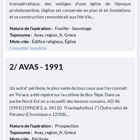
transadriatique, des vestiges d’une église de l’époque
protobyzantine. L’église est conservée en plan et en fondations
et sa construction remonterait aux IVe-VIe...
Nature de l'opération :
Fouille - Sauvetage
Toponyme :
Avas, region_fr, Grèce
Mots-clés
: Édifice religieux, Église
Consulter la notice
2/ AVAS - 1991
Un autre* péribole, le plus vaste de tous ceux que l'on connaît
en Thrace, a été repéré sur la colline de Bos-Tépé. Dans sa
partie Nord-Est on a recueilli des tessons romains. AD 46
(1991) [1996] B'2, p. 341 [D. Triantaphyllos]. (*) Outre celui de
Péramo (Chronique n.12358)...
Nature de l'opération :
Prospection
Toponyme :
Avas, region_fr, Grèce
Mots-clés
: Péribole