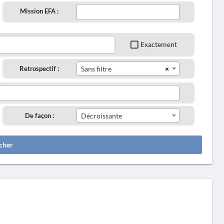
Mission EFA :
Exactement
×
Retrospectif :
Sans filtre
De façon :
Décroissante
cher