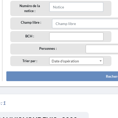
Numéro de la
notice :
Champ libre :
BCH :
Personnes :
Trier par :
Date d'opération
Recher
 :
1