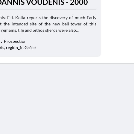
IOANNIS VOUDENIS - 2000
is. E.-I. Kolia reports the discovery of much Early
at the intended site of the new bell-tower of this
remains, tile and pithos sherds were also...
 :
Prospection
is, region_fr, Grèce