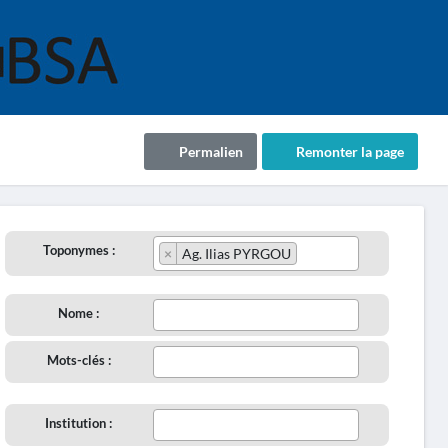
Permalien
Remonter la page
Toponymes :
×
Ag. Ilias PYRGOU
Nome :
Mots-clés :
Institution :