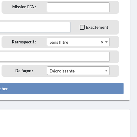
Mission EFA :
Exactement
×
Retrospectif :
Sans filtre
De façon :
Décroissante
cher