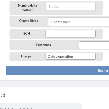
Numéro de la
notice :
Champ libre :
BCH :
Personnes :
Trier par :
Date d'opération
Recher
 :
1