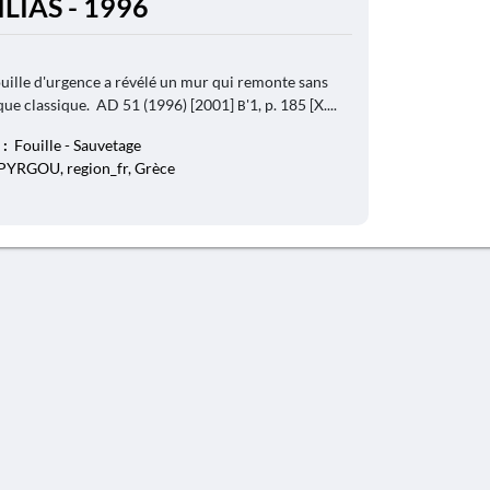
ILIAS - 1996
uille d'urgence a révélé un mur qui remonte sans
oque classique. AD 51 (1996) [2001] Β'1, p. 185 [X....
 :
Fouille - Sauvetage
s PYRGOU, region_fr, Grèce