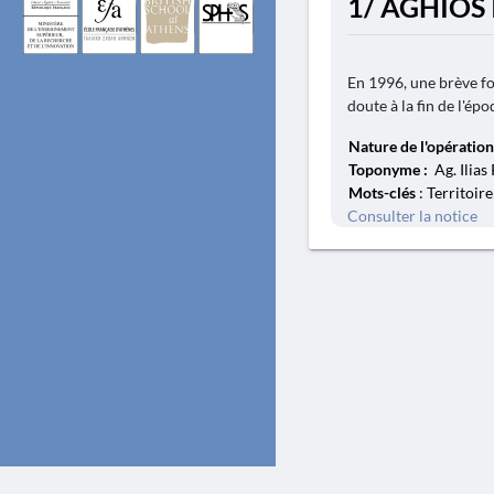
1/ AGHIOS 
En 1996, une brève fo
doute à la fin de l'ép
Nature de l'opération
Toponyme :
Ag. Ilia
Mots-clés
: Territoire
Consulter la notice