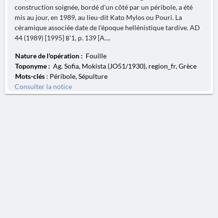
construction soignée, bordé d'un côté par un péribole, a été
mis au jour, en 1989, au lieu-dit Kato Mylos ou Pouri. La
céramique associée date de l'époque hellénistique tardive. AD
44 (1989) [1995] Β'1, p. 139 [A....
Nature de l'opération :
Fouille
Toponyme :
Ag. Sofia, Mokista (JO51/1930), region_fr, Grèce
Mots-clés
: Péribole, Sépulture
Consulter la notice