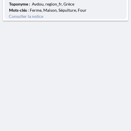
Toponyme :
Avdou, region_fr, Grèce
Mots-clés
: Ferme, Maison, Sépulture, Four
Consulter la notice
AVERTISSEMENT
La Chronique des fouilles en ligne ne constitue en aucun cas une publication des
découvertes qui y sont signalées. L'EfA et la BSA ne peuvent délivrer de copie des
illustrations qui y sont reproduites et dont ils ne détiennent pas les droits.