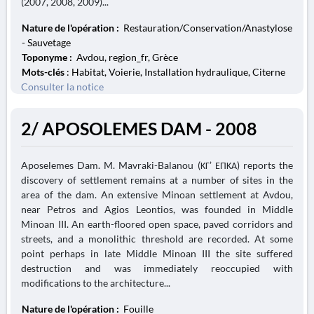
(2007, 2008, 2009)...
Nature de l'opération :
Restauration/Conservation/Anastylose
- Sauvetage
Toponyme :
Avdou, region_fr, Grèce
Mots-clés
: Habitat, Voierie, Installation hydraulique, Citerne
Consulter la notice
2/ APOSOLEMES DAM - 2008
Aposelemes Dam. M. Mavraki-Balanou (ΚΓ’ ΕΠΚΑ) reports the
discovery of settlement remains at a number of sites in the
area of the dam. An extensive Minoan settlement at Avdou,
near Petros and Agios Leontios, was founded in Middle
Minoan III. An earth-floored open space, paved corridors and
streets, and a monolithic threshold are recorded. At some
point perhaps in late Middle Minoan III the site suffered
destruction and was immediately reoccupied with
modifications to the architecture...
Nature de l'opération :
Fouille