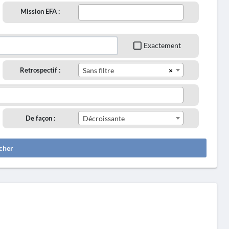
Mission EFA :
Exactement
×
Retrospectif :
Sans filtre
De façon :
Décroissante
cher