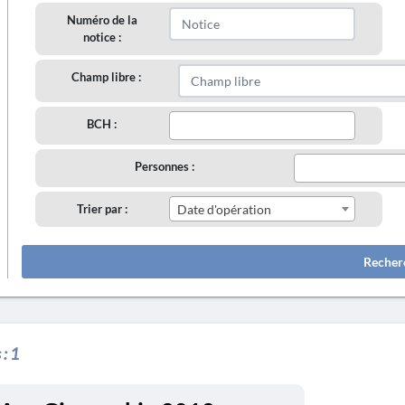
Numéro de la
notice :
Champ libre :
BCH :
Personnes :
Trier par :
Date d'opération
Recher
 :
1