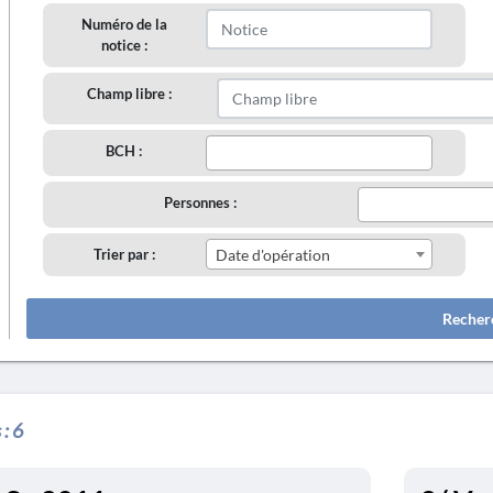
Numéro de la
notice :
Champ libre :
BCH :
Personnes :
Trier par :
Date d'opération
Recher
 :
6