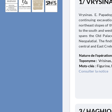
1/ VRYSINA
Vrysinas. E. Papadop
continuing excavati
northeast slopes of t
to the south and west
spans the Old Palac
Neopalatial. The find
central and East Crete
Nature de l'opération
Toponyme :
Vrisinas,
Mots-clés
: Figurine,
Consulter la notice
3/ HAGHIO