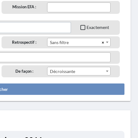
Mission EFA :
Exactement
×
Retrospectif :
Sans filtre
De façon :
Décroissante
cher