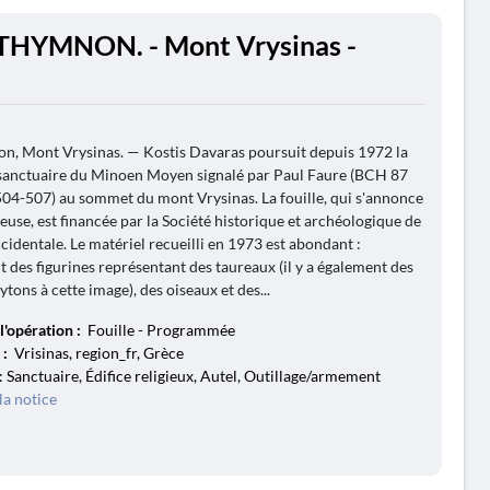
THYMNON. - Mont Vrysinas -
, Mont Vrysinas. — Kostis Davaras poursuit depuis 1972 la
 sanctuaire du Minoen Moyen signalé par Paul Faure (BCH 87
 504-507) au sommet du mont Vrysinas. La fouille, qui s'annonce
ueuse, est financée par la Société historique et archéologique de
ccidentale. Le matériel recueilli en 1973 est abondant :
des figurines représentant des taureaux (il y a également des
tons à cette image), des oiseaux et des...
l'opération :
Fouille - Programmée
 :
Vrisinas, region_fr, Grèce
: Sanctuaire, Édifice religieux, Autel, Outillage/armement
la notice