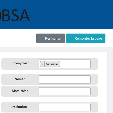
Permalien
Remonter la page
Toponymes :
×
Vrisinas
Nome :
Mots-clés :
Institution :