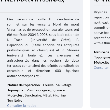
Vrysinas. 
report on
Des travaux de fouille d’un sanctuaire de
northeast
sommet sur les versants Nord du mont
summit on
Vryssinas et de prospection aux alentours ont
above bed
été menés de 2004 à 2006, sous la direction de
recent fin
I. Tzachili (université de Crète), E.
with a thi
Papadopoulou (XXVe éphorie des antiquités
préhistoriques et classiques) et K. Sbonias
Nature de 
(université Ionienne). Les crevasses et
Toponyme
anfractuosités dans les rochers de deux
Mots-clés
terrasses contenaient des dépôts constitués de
Consulter 
céramique et d’environ 600 figurines
anthropomorphes et,...
Nature de l'opération :
Fouille - Sauvetage
Toponyme :
Vrisinas, region_fr, Grèce
Mots-clés
: Sanctuaire, Métal, Figurine,
Territoire
Consulter la notice