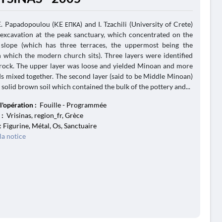
E. Papadopoulou (KE ΕΠΚΑ) and I. Tzachili (University of Crete)
 excavation at the peak sanctuary, which concentrated on the
 slope (which has three terraces, the uppermost being the
 which the modern church sits). Three layers were identified
rock. The upper layer was loose and yielded Minoan and more
ds mixed together. The second layer (said to be Middle Minoan)
n solid brown soil which contained the bulk of the pottery and...
l'opération :
Fouille - Programmée
 :
Vrisinas, region_fr, Grèce
: Figurine, Métal, Os, Sanctuaire
la notice