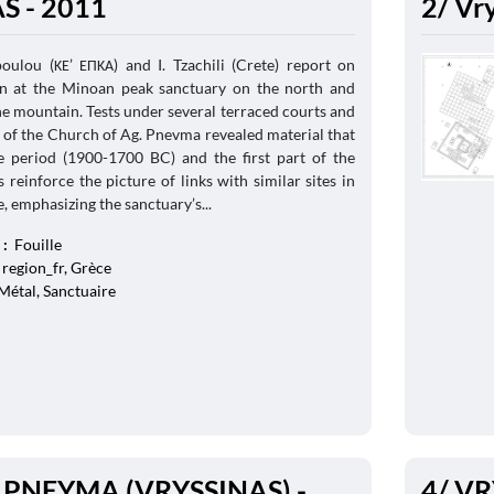
S - 2011
2/ Vr
oulou (ΚΕ’ ΕΠΚΑ) and I. Tzachili (Crete) report on
on at the Minoan peak sanctuary on the north and
he mountain. Tests under several terraced courts and
 of the Church of Ag. Pnevma revealed material that
e period (1900-1700 BC) and the first part of the
s reinforce the picture of links with similar sites in
, emphasizing the sanctuary’s...
 :
Fouille
 region_fr, Grèce
 Métal, Sanctuaire
 PNEYMA (VRYSSINAS) -
4/ VR