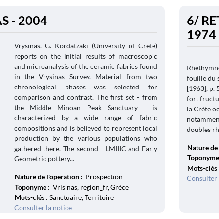
S - 2004
6/ RE
1974
Vrysinas. G. Kordatzaki (University of Crete)
reports on the initial results of macroscopic
and microanalysis of the ceramic fabrics found
Rhéthymnon
in the Vrysinas Survey. Material from two
fouille du
chronological phases was selected for
[1963], p.
comparison and contrast. The first set - from
fort fruct
the Middle Minoan Peak Sanctuary - is
la Crète o
characterized by a wide range of fabric
notamment 
compositions and is believed to represent local
doubles rhy
production by the various populations who
Nature de 
gathered there. The second - LMIIIC and Early
Toponyme
Geometric pottery...
Mots-clés
Nature de l'opération :
Prospection
Consulter 
Toponyme :
Vrisinas, region_fr, Grèce
Mots-clés
: Sanctuaire, Territoire
Consulter la notice