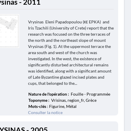
ysinas - 2011
Vrysinas Eleni Papadopoulou (ΚΕ EPKA) and
Iris Tzachili (University of Crete) report that the
research was focused on the three terraces of
the north and the northeast slope of mount
Vrysinas (Fig. 1). At the uppermost terrace the
area south and west of the church was
investigated. In the west, the existence of
significantly disturbed architectural remains
was identified, along with a significant amount
of Late Byzantine glazed incised plates and
cups, that belonged to the...
Nature de l'opération :
Fouille - Programmée
Toponyme :
Vrisinas, region_fr, Grèce
Mots-clés
: Figurine, Métal
Consulter la notice
YSINAS - 2005