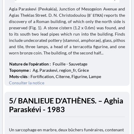
Agia Paraskevi (Pevkakia), Junction of Mesogeion Avenue and
Agias Theklas Street. D. N. Christodoulou (Β’ ΕΠΚΑ) reports the
discovery of a Roman building, of which only the north side is
preserved (Fig. 1). A stone cistern (1.2 x 0.6m) was found, and
to its south two lead pipes which run into the building. Finds
include undecorated pottery (stamnoi, amphorae), glass, pithos
and tile, three lamps, a head of a terracotta figurine, and one
worn bronze coin. The building, of the second half...
Nature de l'opération :
Fouille - Sauvetage
Toponyme :
Ag. Paraskevi, region_fr, Grèce
Mots-clés
: Fortification, Citerne, Figurine, Lampe
Consulter la notice
5/ BANLIEUE D'ATHÈNES. – Aghia
Paraskévi - 1983
Un sarcophage en marbre, deux bûchers funéraires, contenant