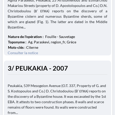
Aghia Paraskeui, Peukakia, 23 Aristomenous and Ethnarchou
Makariou Streets (property of D. Apostolopoulos and Co.) D.N.
Christodoulou (Β’ ΕΠΚΑ) reports on the discovery of a
Byzantine cistern and numerous Byzantine sherds, some of
which are glazed (Fig. 1). The latter are dated in the Middle
Byzantine...
Nature de l'opération :
Fouille - Sauvetage
Toponyme :
Ag. Paraskevi, region_fr, Grèce
Mots-clés
: Citerne
Consulter la notice
3/ PEUKAKIA - 2007
Peukakia, 539 Mesogeion Avenue (O.T. 337, Property of G. and
S. Kostopoulos and Co.) D. Christodoulou (B’ ΕΠΚΑ) reports on
the discovery of a Byzantine house. It was excavated by the 1st
EBA. It attests to two construction phases. 8 walls and scarce
remains of floors were found. Its walls were constructed
from...