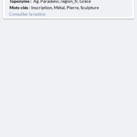
Toponyme :
Ag. Paraskevi, region_fr, Grèce
Mots-clés
: Inscription, Métal, Pierre, Sculpture
Consulter la notice
AVERTISSEMENT
La Chronique des fouilles en ligne ne constitue en aucun cas une publication des
découvertes qui y sont signalées. L'EfA et la BSA ne peuvent délivrer de copie des
illustrations qui y sont reproduites et dont ils ne détiennent pas les droits.