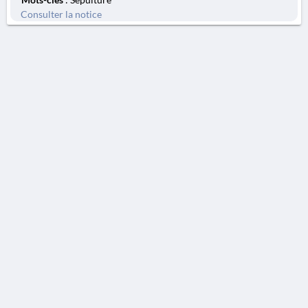
Consulter la notice
AVERTISSEMENT
La Chronique des fouilles en ligne ne constitue en aucun cas une publication des
découvertes qui y sont signalées. L'EfA et la BSA ne peuvent délivrer de copie des
illustrations qui y sont reproduites et dont ils ne détiennent pas les droits.