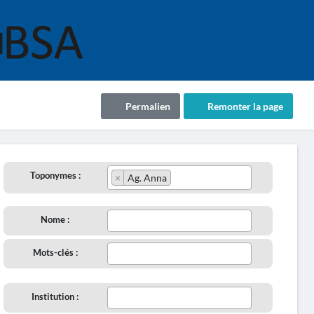
Permalien
Remonter la page
Toponymes :
×
Ag. Anna
Nome :
Mots-clés :
Institution :