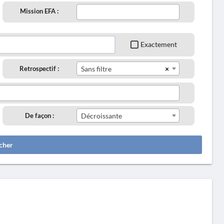
Mission EFA :
Exactement
×
Retrospectif :
Sans filtre
De façon :
Décroissante
cher