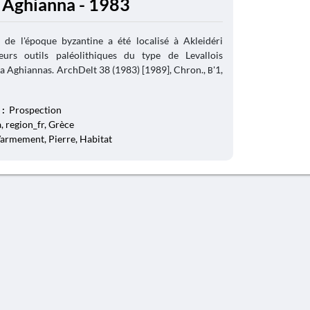
 Aghianna - 1983
 de l'époque byzantine a été localisé à Akleidéri
eurs outils paléolithiques du type de Levallois
lia Aghiannas. ArchDelt 38 (1983) [1989], Chron., Β'1,
 :
Prospection
 region_fr, Grèce
/armement, Pierre, Habitat