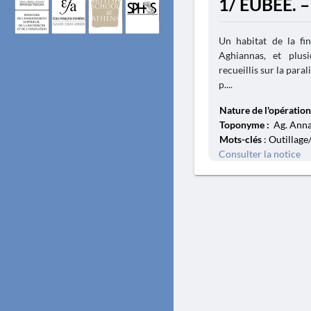
1/ EUBÉE. –
Un habitat de la fin
Aghiannas, et plusi
recueillis sur la para
p....
Nature de l'opération
Toponyme :
Ag. Anna,
Mots-clés
: Outillage
Consulter la notice