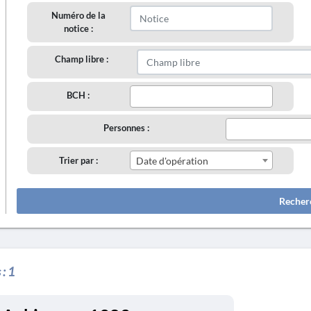
Numéro de la
notice :
Champ libre :
BCH :
Personnes :
Trier par :
Date d'opération
Recher
 :
1