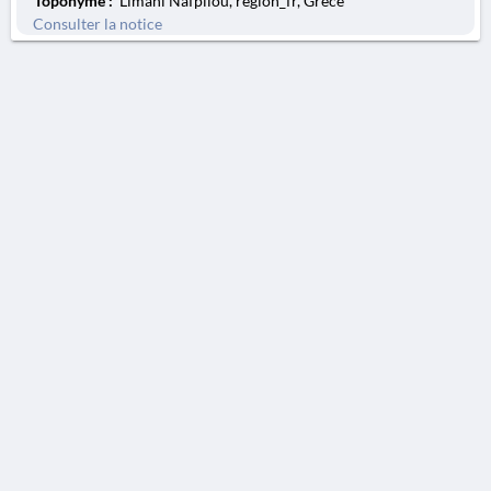
Toponyme :
Limani Nafpliou, region_fr, Grèce
Consulter la notice
AVERTISSEMENT
La Chronique des fouilles en ligne ne constitue en aucun cas une publication des
découvertes qui y sont signalées. L'EfA et la BSA ne peuvent délivrer de copie des
illustrations qui y sont reproduites et dont ils ne détiennent pas les droits.