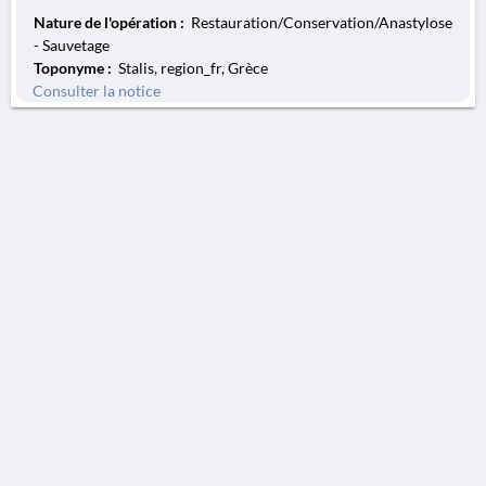
Nature de l'opération :
Restauration/Conservation/Anastylose
- Sauvetage
Toponyme :
Stalis, region_fr, Grèce
Consulter la notice
AVERTISSEMENT
La Chronique des fouilles en ligne ne constitue en aucun cas une publication des
découvertes qui y sont signalées. L'EfA et la BSA ne peuvent délivrer de copie des