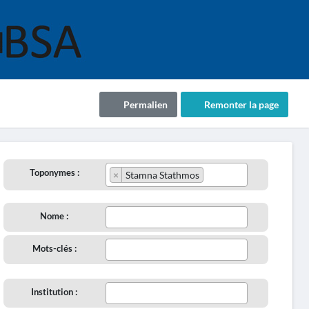
Permalien
Remonter la page
Toponymes :
×
Stamna Stathmos
Nome :
Mots-clés :
Institution :