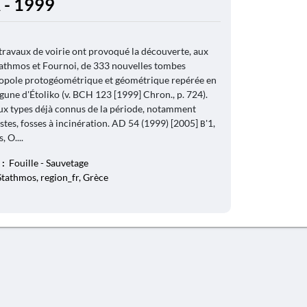
 - 1999
travaux de voirie ont provoqué la découverte, aux
Stathmos et Fournoi, de 333 nouvelles tombes
ropole protogéométrique et géométrique repérée en
gune d'Étoliko (v. BCH 123 [1999] Chron., p. 724).
aux types déjà connus de la période, notamment
istes, fosses à incinération. AD 54 (1999) [2005] Β'1,
 O....
 :
Fouille - Sauvetage
tathmos, region_fr, Grèce