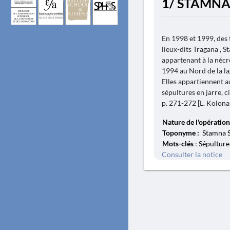
1/ STAMNA
En 1998 et 1999, des 
lieux-dits Tragana , 
appartenant à la néc
1994 au Nord de la la
Elles appartiennent 
sépultures en jarre, c
p. 271-272 [L. Kolonas,
Nature de l'opération
Toponyme :
Stamna S
Mots-clés
: Sépulture
Consulter la notice