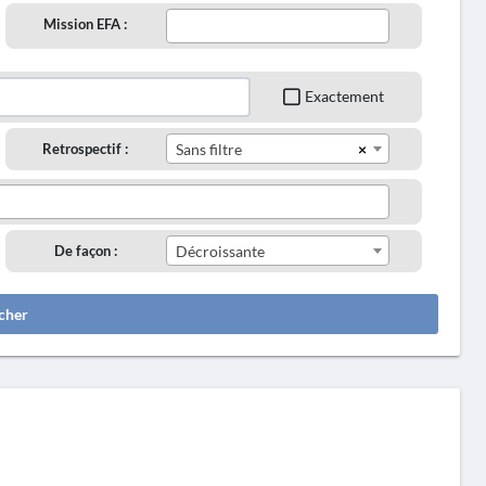
Mission EFA :
Exactement
×
Retrospectif :
Sans filtre
De façon :
Décroissante
cher