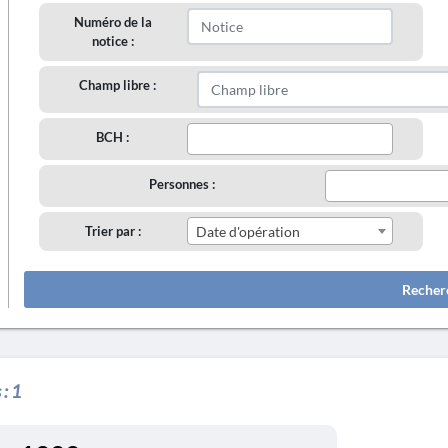
Numéro de la
notice :
Champ libre :
BCH :
Personnes :
Trier par :
Date d'opération
Recher
 :
1