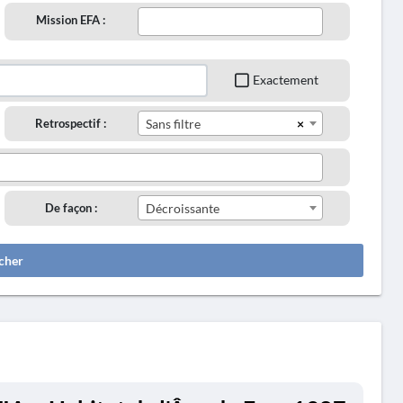
Mission EFA :
Exactement
×
Retrospectif :
Sans filtre
De façon :
Décroissante
cher