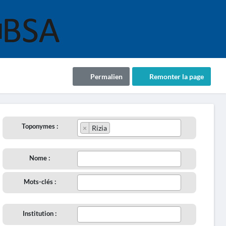
Permalien
Remonter la page
Toponymes :
×
Rizia
Nome :
Mots-clés :
Institution :