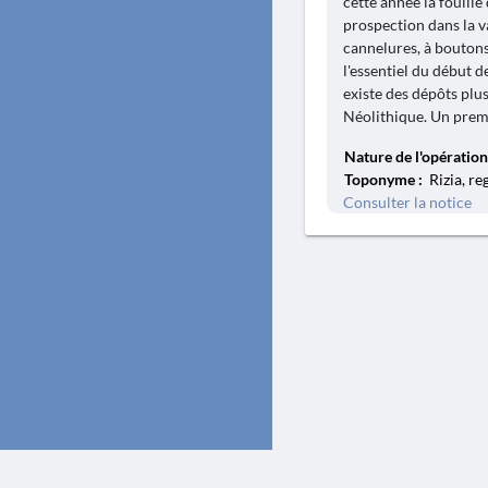
cette année la fouille
prospection dans la v
cannelures, à bouton
l'essentiel du début d
existe des dépôts plu
Néolithique. Un premi
Nature de l'opération
Toponyme :
Rizia, re
Consulter la notice