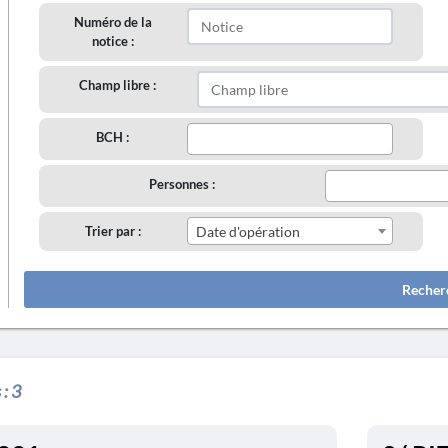
Numéro de la
notice :
Champ libre :
BCH :
Personnes :
Trier par :
Date d'opération
Recher
 :
3