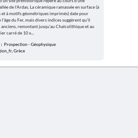
 d'un site préhistorique repéré au cours d'une
allée de l'Ardas. La céramique ramassée en surface (à
s et à motifs géométriques imprimés) date pour
e l'âge du Fer, mais divers indices suggèrent qu'il
s anciens, remontant jusqu'au Chalcolithique et au
er carré de 10 x...
 :
Prospection - Géophysique
gion_fr, Grèce