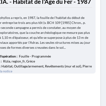
IA. - Habitat de l'Âge du Fer - 1987
hyllos a repris, en 1987, la fouille de l'habitat du début de
r entreprise trois ans plus tôt (v. BCH 109 [1985] Chron., p.
e seconde campagne a permis de constater, au moyen de
xploratoires, que la couche archéologique ne mesure pas plus
à 1,10 m d'épaisseur, et qu'elle se superpose à plus de 13 m de
uviaux apportés par l'Adras. Les seules structures mises au jour
sses de formes diverses creusées dans le sol...
l'opération :
Fouille - Programmée
 :
Rizia, region_fr, Grèce
: Habitat, Outillage/armement, Revêtements (mur et sol), Pierre
la notice