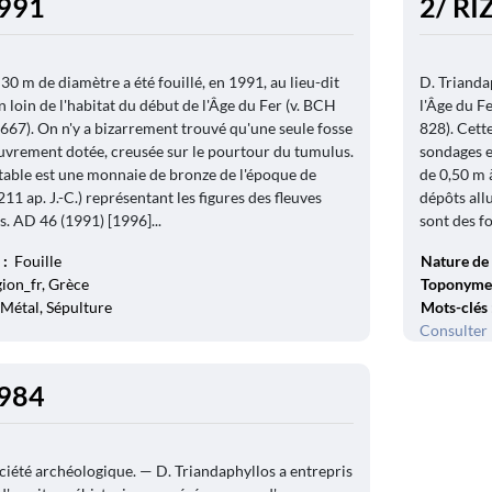
1991
2/ RIZ
30 m de diamètre a été fouillé, en 1991, au lieu-dit
D. Triandap
 loin de l'habitat du début de l'Âge du Fer (v. BCH
l'Âge du Fe
 667). On n'y a bizarrement trouvé qu'une seule fosse
828). Cett
uvrement dotée, creusée sur le pourtour du tumulus.
sondages e
otable est une monnaie de bronze de l'époque de
de 0,50 m 
1 ap. J.-C.) représentant les figures des fleuves
dépôts all
s. AD 46 (1991) [1996]...
sont des fo
 :
Fouille
Nature de 
gion_fr, Grèce
Toponyme
Métal, Sépulture
Mots-clés
Consulter 
1984
Société archéologique. — D. Triandaphyllos a entrepris