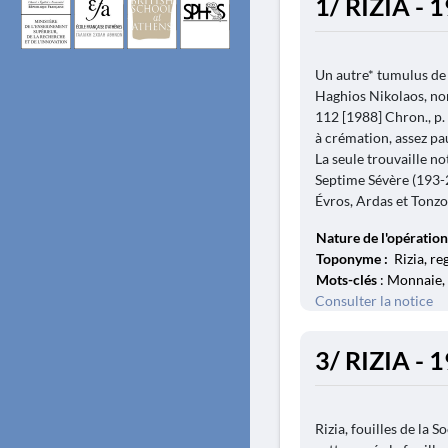
1/ RIZIA - 
Un autre* tumulus de 
Haghios Nikolaos, non
112 [1988] Chron., p.
à crémation, assez pa
La seule trouvaille n
Septime Sévère (193-21
Évros, Ardas et Tonzo
Nature de l'opération
Toponyme :
Rizia, re
Mots-clés
: Monnaie, 
Consulter la notice
3/ RIZIA - 
Rizia, fouilles de la 