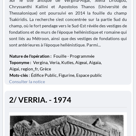
Sur le site antique de Vergina-Aigai, Stella Drougou,
Chryssanthi Kallini et Apostolos Thanos (Université de
Thessalonique) ont poursuivi en 2014 la fouille du champ
Tsakiridis. La recherche s’est concentrée sur la partie Sud du
champ, où le fort pendage vers le Sud-Est révèle des vestiges de
fondations et de murs de l’époque hellénistique et romaine qui
sont liés au Métroon, ainsi que des vestiges de fondations qui
sont antérieures à l’époque hellénistique. Parmi...
Nature de l'opération :
Fouille - Programmée
Toponyme :
Vergina, Veria, Kutles, Aigeai, Aigaia,
Aigai, region_fr, Grèce
Mots-clés
: Édifice Public, Figurine, Espace public
Consulter la notice
2/ VERRIA. - 1974