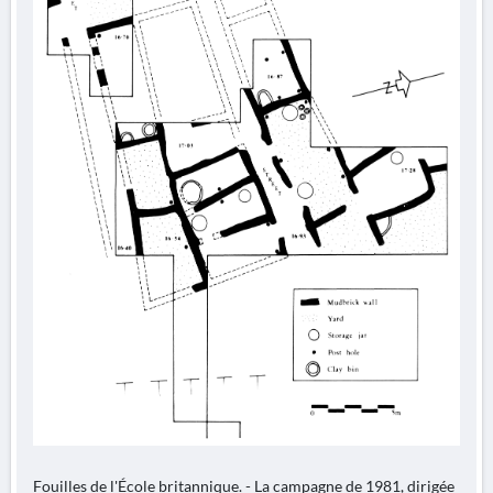
Fouilles de l'École britannique. - La campagne de 1981, dirigée