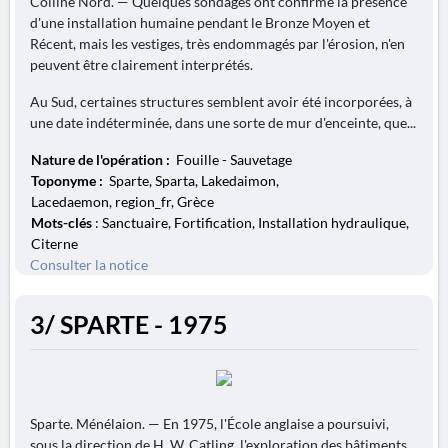
Colline Nord. — Quelques sondages ont confirmé la présence
d'une installation humaine pendant le Bronze Moyen et
Récent, mais les vestiges, très endommagés par l'érosion, n'en
peuvent être clairement interprétés.
Au Sud, certaines structures semblent avoir été incorporées, à
une date indéterminée, dans une sorte de mur d'enceinte, que...
Nature de l'opération :
Fouille - Sauvetage
Toponyme :
Sparte, Sparta, Lakedaimon,
Lacedaemon, region_fr, Grèce
Mots-clés
: Sanctuaire, Fortification, Installation hydraulique,
Citerne
Consulter la notice
3/ SPARTE - 1975
Sparte. Ménélaion. — En 1975, l'École anglaise a poursuivi,
sous la direction de H. W. Catling, l'exploration des bâtiments