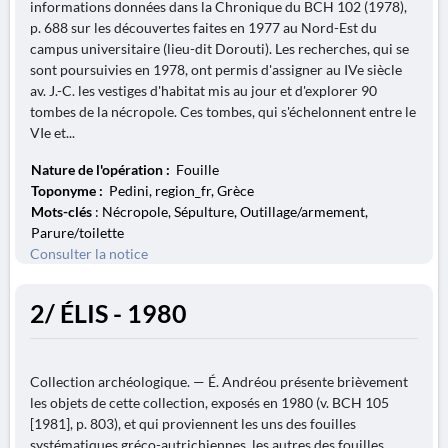
informations données dans la Chronique du BCH 102 (1978),
p. 688 sur les découvertes faites en 1977 au Nord-Est du
campus universitaire (lieu-dit Dorouti). Les recherches, qui se
sont poursuivies en 1978, ont permis d'assigner au IVe siècle
av. J.-C. les vestiges d'habitat mis au jour et d'explorer 90
tombes de la nécropole. Ces tombes, qui s'échelonnent entre le
VIe et...
Nature de l'opération :
Fouille
Toponyme :
Pedini, region_fr, Grèce
Mots-clés
: Nécropole, Sépulture, Outillage/armement,
Parure/toilette
Consulter la notice
2/ ÉLIS - 1980
Collection archéologique. — É. Andréou présente brièvement
les objets de cette collection, exposés en 1980 (v. BCH 105
[1981], p. 803), et qui proviennent les uns des fouilles
systématiques gréco-autrichiennes, les autres des fouilles