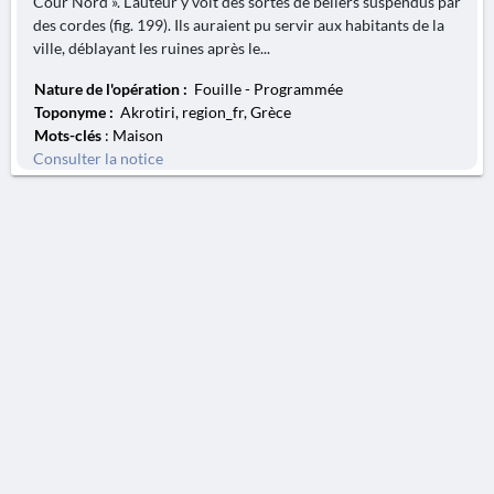
Cour Nord ». L'auteur y voit des sortes de béliers suspendus par
des cordes (fig. 199). Ils auraient pu servir aux habitants de la
ville, déblayant les ruines après le...
Nature de l'opération :
Fouille - Programmée
Toponyme :
Akrotiri, region_fr, Grèce
Mots-clés
: Maison
Consulter la notice
AVERTISSEMENT