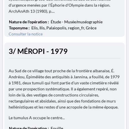
d'urgence menées par l'Éphorie d'OIympie dans la région.
ArchAnAth 13 (1980), p....
Nature de l'opération :
Étude - Musée/muséographie
Toponyme :
Elis, Ilis, Palaiopolis, region_fr, Grèce
Consulter la notice
3/ MÉROPI - 1979
Au Sud de ce village tout proche de la frontière albanaise, É.
Andréou, Épimélète des antiquités à Jannina, a fouillé, de 1979
à 1981, deux tumuli qui font partie d'un vaste cimetière révélé
par une prospection systématique. Il a également repéré, non
loin de là, des vestiges de constructions circulaires,
rectangulaires et absidales, ainsi que des fondations de murs
hellénistiques et les restes d'une acropole de la même époque.
Le tumulus A occupe le centre...
Nature de l'opération :
Fouille