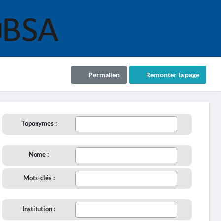
Permalien
Remonter la page
Toponymes :
Nome :
Mots-clés :
Institution :