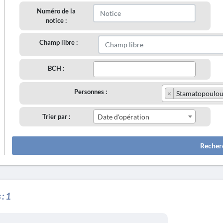
Numéro de la
notice :
Champ libre :
BCH :
Personnes :
×
Stamatopoulou, M
Trier par :
Date d'opération
Recher
 :
1