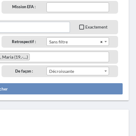
Mission EFA :
Exactement
×
Retrospectif :
Sans filtre
aria (19..-....)
De façon :
Décroissante
cher