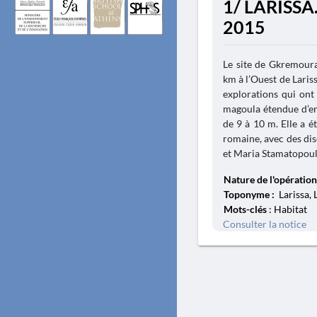
1/ LARISSA
2015
Le site de Gkremoura
km à l’Ouest de Laris
explorations qui ont
magoula étendue d’e
de 9 à 10 m. Elle a é
romaine, avec des dis
et Maria Stamatopoulo
Nature de l'opération
Toponyme :
Larissa, 
Mots-clés
: Habitat
Consulter la notice