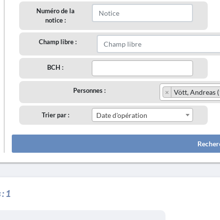
Numéro de la
notice :
Champ libre :
BCH :
Personnes :
×
Vött, Andreas (1
Trier par :
Date d'opération
Recher
 :
1