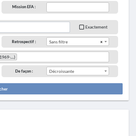
Mission EFA :
Exactement
×
Retrospectif :
Sans filtre
969-....)
De façon :
Décroissante
cher