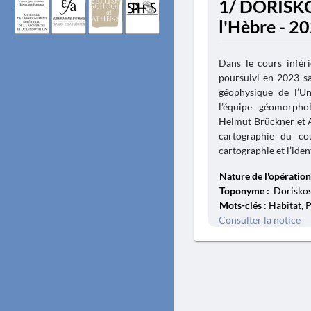
1/ DORISKOS
l'Hèbre - 2
Dans le cours infé
poursuivi en 2023 sa
géophysique de l’U
l’équipe géomorpho
Helmut Brückner et An
cartographie du cou
cartographie et l’ident
Nature de l'opération
Toponyme :
Doriskos,
Mots-clés
: Habitat, P
Consulter la notice