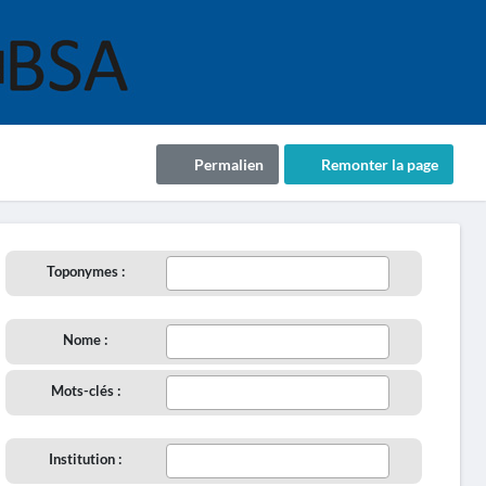
Permalien
Remonter la page
Toponymes :
Nome :
Mots-clés :
Institution :