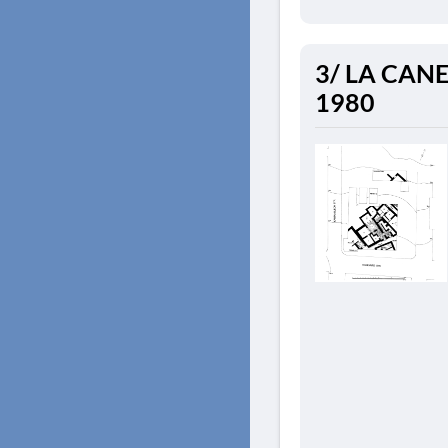
3/ LA CANEE.
1980