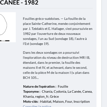
 CANÉE - 1982
Fouilles gréco-suédoises. — La fouille de la
place Sainte-Catherine, menée conjointement
par J. Tzédakis et E. Hallager, s'est poursuivie en
1982 par l'ouverture de deux nouveaux
sondages, l'un au Sud (sondage 18), l'autre à
l'Est (sondage 19).
Dans les deux sondages on a poursuivi
l'exploration du niveau de destruction MR I B,
étendant, dans le premier, la fouille des
maisons II et IV, et achevant, dans le second,
celle de la pièce M de la maison I (v. plan dans
BCH 105...
Nature de l'opération :
Fouille
Toponyme :
Chania, Cydonia, La Canée, Canea,
Khania, region_fr, Grèce
Mots-clés
: Habitat, Maison, Four, Inscription
Consulter la notice