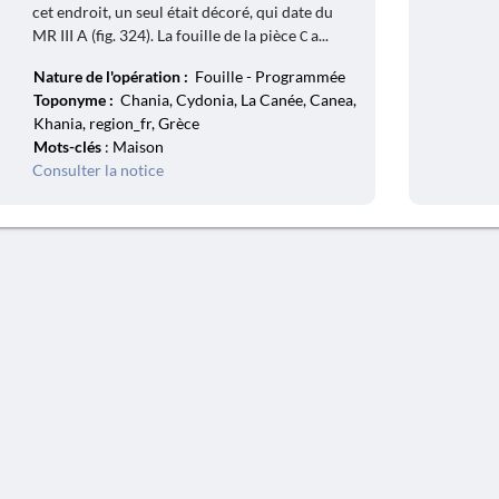
cet endroit, un seul était décoré, qui date du
MR III A (fig. 324). La fouille de la pièce С a...
Nature de l'opération :
Fouille - Programmée
Toponyme :
Chania, Cydonia, La Canée, Canea,
Khania, region_fr, Grèce
Mots-clés
: Maison
Consulter la notice