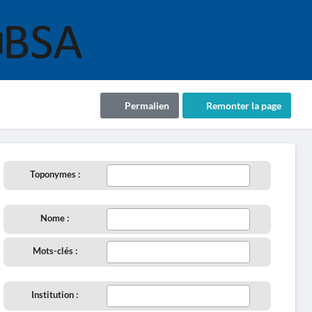
Permalien
Remonter la page
Toponymes :
Nome :
Mots-clés :
Institution :