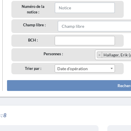
Numéro de la
notice :
Champ libre :
BCH :
Personnes :
×
Hallager, Erik 
Trier par :
Date d'opération
Recher
 :
8