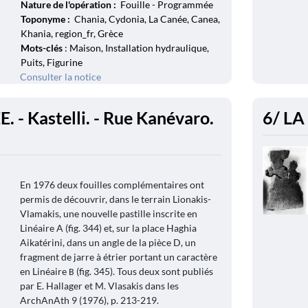
Nature de l'opération :
Fouille - Programmée
Toponyme :
Chania, Cydonia, La Canée, Canea,
Khania, region_fr, Grèce
Mots-clés
: Maison, Installation hydraulique,
Puits, Figurine
Consulter la notice
. - Kastelli. - Rue Kanévaro.
6/ LA
En 1976 deux fouilles complémentaires ont
permis de découvrir, dans le terrain Lionakis-
Vlamakis, une nouvelle pastille inscrite en
Linéaire A (fig. 344) et, sur la place Haghia
Aikatérini, dans un angle de la pièce D, un
fragment de jarre à étrier portant un caractère
en Linéaire В (fig. 345). Tous deux sont publiés
par E. Hallager et M. Vlasakis dans les
ArchAnAth 9 (1976), p. 213-219.