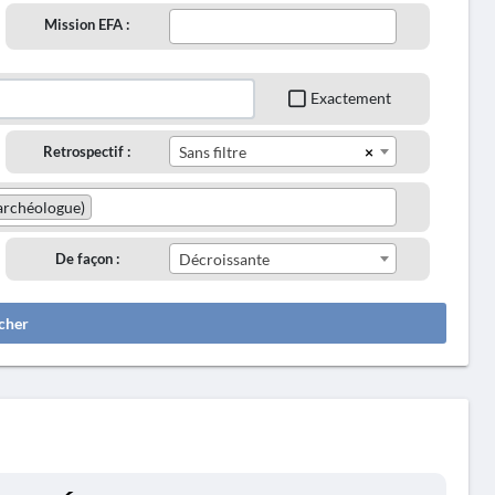
Mission EFA :
Exactement
×
Retrospectif :
Sans filtre
(archéologue)
De façon :
Décroissante
cher