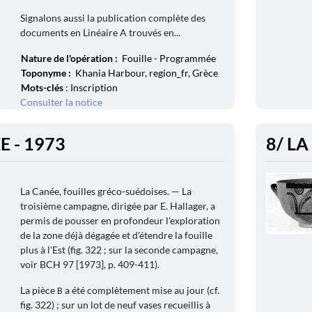
Signalons aussi la publication complète des
documents en Linéaire A trouvés en...
Nature de l'opération :
Fouille - Programmée
Toponyme :
Khania Harbour, region_fr, Grèce
Mots-clés
: Inscription
Consulter la notice
E - 1973
8/ LA
La Canée, fouilles gréco-suédoises. — La
troisième campagne, dirigée par E. Hallager, a
permis de pousser en profondeur l'exploration
de la zone déjà dégagée et d'étendre la fouille
plus à l'Est (fig. 322 ; sur la seconde campagne,
voir BCH 97 [1973], p. 409-411).
La pièce В a été complètement mise au jour (cf.
fig. 322) ; sur un lot de neuf vases recueillis à