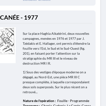
 CANÉE - 1977
Sur la place Haghia Aikatérini, deux nouvelles
campagnes, menées en 1976 et 1977 par J.
Tzédakis et E. Hallager, ont permis d'étendre la
fouille vers l'Est, le Sud et le Sud-Ouest (fig.
201), en faisant porter l'attention sur la
stratigraphie du MR III et le niveau de
destruction MR I R.
1) Sous des vestiges d'époque moderne on a
dégagé, au Nord-Est, une pièce MR III C
presque complète, à laquelle correspondaient
deux sols superposés. Sur le plus récent on a
retrouvé...
Nature de l'opération :
Fouille - Programmée
Toponyme :
Chania, Cydonia, La Canée, Canea,