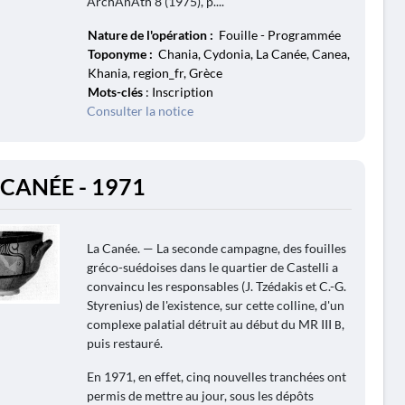
ArchAnAth 8 (1975), p....
Nature de l'opération :
Fouille - Programmée
Toponyme :
Chania, Cydonia, La Canée, Canea,
Khania, region_fr, Grèce
Mots-clés
: Inscription
Consulter la notice
 CANÉE - 1971
La Canée. — La seconde campagne, des fouilles
gréco-suédoises dans le quartier de Castelli a
convaincu les responsables (J. Tzédakis et C.-G.
Styrenius) de l'existence, sur cette colline, d'un
complexe palatial détruit au début du MR III В,
puis restauré.
En 1971, en effet, cinq nouvelles tranchées ont
permis de mettre au jour, sous les dépôts