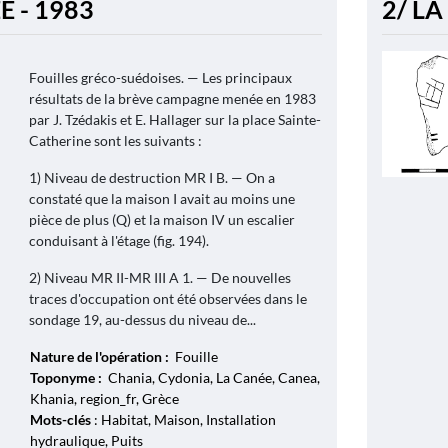
E - 1983
2/ LA
Fouilles gréco-suédoises. — Les principaux
résultats de la brève campagne menée en 1983
par J. Tzédakis et E. Hallager sur la place Sainte-
Catherine sont les suivants :
1) Niveau de destruction MR I B. — On a
constaté que la maison I avait au moins une
pièce de plus (Q) et la maison IV un escalier
conduisant à l'étage (fig. 194).
2) Niveau MR II-MR III A 1. — De nouvelles
traces d'occupation ont été observées dans le
sondage 19, au-dessus du niveau de...
Nature de l'opération :
Fouille
Toponyme :
Chania, Cydonia, La Canée, Canea,
Khania, region_fr, Grèce
Mots-clés
: Habitat, Maison, Installation
hydraulique, Puits