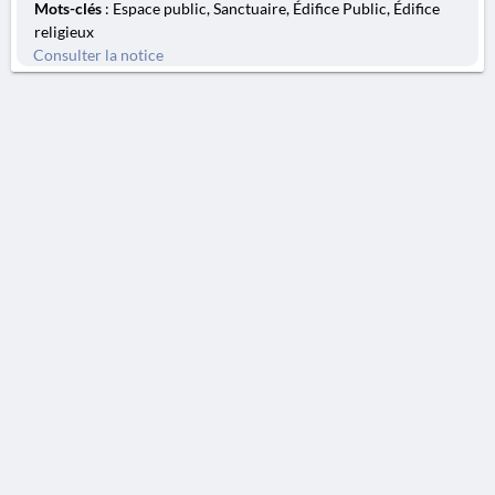
Mots-clés
: Espace public, Sanctuaire, Édifice Public, Édifice
religieux
Consulter la notice
AVERTISSEMENT
La Chronique des fouilles en ligne ne constitue en aucun cas une publication des
découvertes qui y sont signalées. L'EfA et la BSA ne peuvent délivrer de copie des
illustrations qui y sont reproduites et dont ils ne détiennent pas les droits.