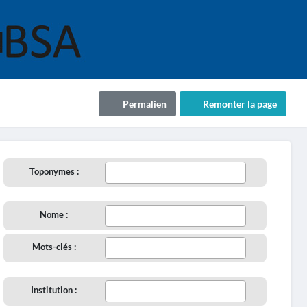
Permalien
Remonter la page
Toponymes :
Nome :
Mots-clés :
Institution :