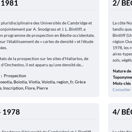
- 1981
2/ BÉ
 pluridisciplinaire des Universités de Cambridge et
La côte No
onjointement par A. Snodgrass et J. L. Bintliff, a
tandis que
son programme de prospection en Béotie occidentale,
Bintliff (U
 sur l'établissement de « cartes de densité » et l'étude
région Oue
ées.
1978, les 
aires-type
tats de la prospection sur les sites d'Haliartos, de
sols, végéta
 d'Onchestos, il est apparu qu'une densité de...
Nature de 
 :
Prospection
Toponyme
oeotia, Boiotia, Viotia, Voiotia, region_fr, Grèce
Mots-clés
, Inscription, Flore, Pierre
Consulter 
- 1978
4/ BÉ
. Snodgrass (Université de Cambridge) et J. Bintliff
La côte No