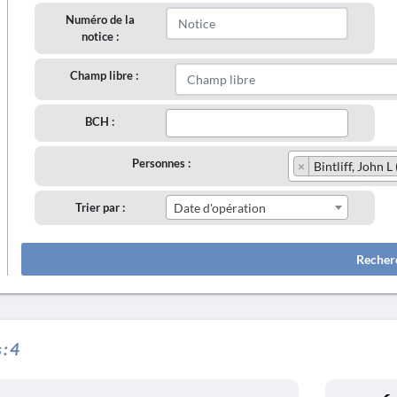
Numéro de la
notice :
Champ libre :
BCH :
Personnes :
×
Bintliff, John L 
Trier par :
Date d'opération
Recher
 :
4