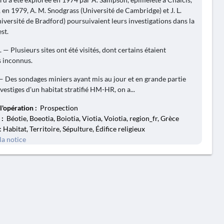
, en 1979, A. M. Snodgrass (Université de Cambridge) et J. L.
niversité de Bradford) poursuivaient leurs investigations dans la
st.
— Plusieurs sites ont été visités, dont certains étaient
s inconnus.
 — Des sondages miniers ayant mis au jour et en grande partie
 vestiges d'un habitat stratifié HM-HR, on a...
l'opération :
Prospection
 :
Béotie, Boeotia, Boiotia, Viotia, Voiotia, region_fr, Grèce
: Habitat, Territoire, Sépulture, Édifice religieux
la notice