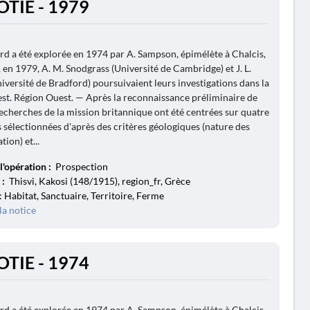
OTIE - 1979
rd a été explorée en 1974 par A. Sampson, épimélète à Chalcis,
, en 1979, A. M. Snodgrass (Université de Cambridge) et J. L.
niversité de Bradford) poursuivaient leurs investigations dans la
st. Région Ouest. — Après la reconnaissance préliminaire de
recherches de la mission britannique ont été centrées sur quatre
s sélectionnées d'après des critères géologiques (nature des
tion) et...
l'opération :
Prospection
 :
Thisvi, Kakosi (148/1915), region_fr, Grèce
: Habitat, Sanctuaire, Territoire, Ferme
la notice
OTIE - 1974
rd a été explorée en 1974 par A. Sampson, épimélète à Chalcis,