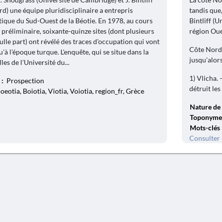
rd) une équipe pluridisciplinaire a entrepris
tandis que
tique du Sud-Ouest de la Béotie. En 1978, au cours
Bintliff (U
préliminaire, soixante-quinze sites (dont plusieurs
région Oue
lle part) ont révélé des traces d'occupation qui vont
Côte Nord. 
'à l'époque turque. L'enquête, qui se situe dans la
jusqu'alor
es de l'Université du...
1) Vlicha.
 :
Prospection
détruit les
oeotia, Boiotia, Viotia, Voiotia, region_fr, Grèce
Nature de 
Toponyme
Mots-clés
Consulter 