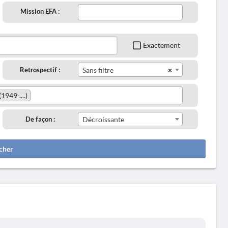
Mission EFA :
Exactement
×
Retrospectif :
Sans filtre
(1949-....)
De façon :
Décroissante
cher