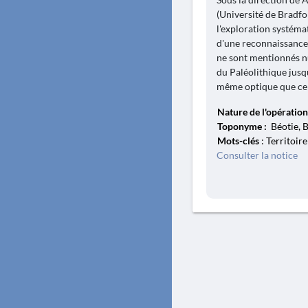
(Université de Bradfo
l'exploration systéma
d'une reconnaissance 
ne sont mentionnés nu
du Paléolithique jusqu
même optique que cell
Nature de l'opération
Toponyme :
Béotie, B
Mots-clés
: Territoire
Consulter la notice