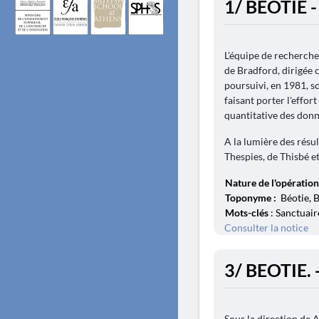
1/ BÉOTIE 
L'équipe de recherche
de Bradford, dirigée c
poursuivi, en 1981, 
faisant porter l'effort
quantitative des donn
A la lumière des résul
Thespies, de Thisbé et
Nature de l'opération
Toponyme :
Béotie, B
Mots-clés
: Sanctuaire
Consulter la notice
3/ BEOTIE. 
Sous la direction de A