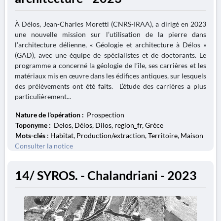
À Délos, Jean-Charles Moretti (CNRS-IRAA), a dirigé en 2023
une nouvelle mission sur l’utilisation de la pierre dans
l’architecture délienne, « Géologie et architecture à Délos »
(GAD), avec une équipe de spécialistes et de doctorants. Le
programme a concerné la géologie de l’île, ses carrières et les
matériaux mis en œuvre dans les édifices antiques, sur lesquels
des prélèvements ont été faits. L’étude des carrières a plus
particulièrement...
Nature de l'opération :
Prospection
Toponyme :
Delos, Délos, Dilos, region_fr, Grèce
Mots-clés
: Habitat, Production/extraction, Territoire, Maison
Consulter la notice
14/ SYROS. - Chalandriani - 2023