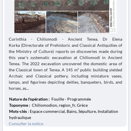
Corinthia - Chiliomodi - Ancient Tenea. Dr Elena
Korka (Directorate of Prehistoric and Classical Antiquities of
the Ministry of Culture) reports on discoveries made during
this year’s systematic excavation at Chiliomodi in Ancient
Tenea. The 2022 excavation uncovered the domestic area of
the Classical town of Tenea. A 145 m² public building yielded
Archaic and Classical pottery, including miniature vases,
lamps, and figurines depicting deities, banqueters, birds, and
horses, as...
Nature de l'opération :
Fouille - Programmée
Toponyme :
Chiliomodion, region_fr, Grèce
Mots-clés
: Espace commercial, Bains, Sépulture, Installation
hydraulique
Consulter la notice