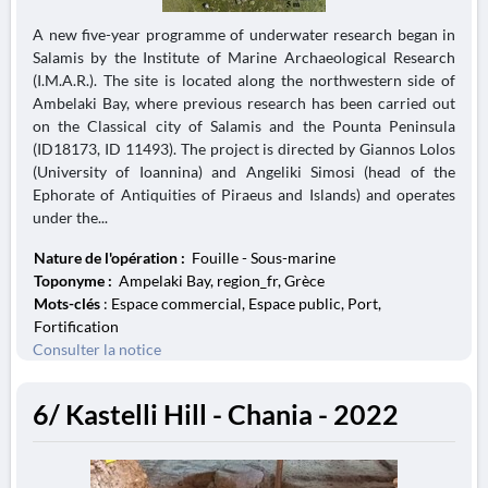
A new five-year programme of underwater research began in
Salamis by the Institute of Marine Archaeological Research
(I.M.A.R.). The site is located along the northwestern side of
Ambelaki Bay, where previous research has been carried out
on the Classical city of Salamis and the Pounta Peninsula
(ID18173, ID 11493). The project is directed by Giannos Lolos
(University of Ioannina) and Angeliki Simosi (head of the
Ephorate of Antiquities of Piraeus and Islands) and operates
under the...
Nature de l'opération :
Fouille - Sous-marine
Toponyme :
Ampelaki Bay, region_fr, Grèce
Mots-clés
: Espace commercial, Espace public, Port,
Fortification
Consulter la notice
6/ Kastelli Hill - Chania - 2022