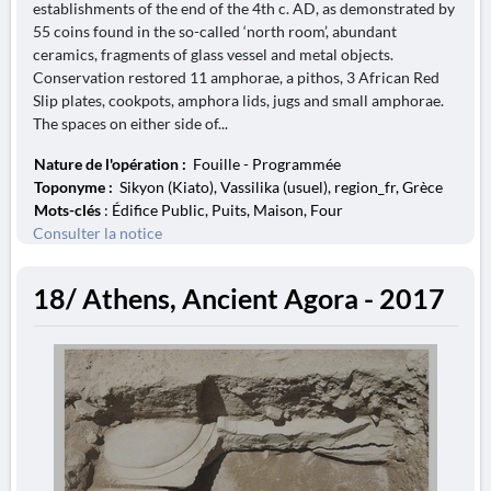
establishments of the end of the 4th c. AD, as demonstrated by
55 coins found in the so-called ‘north room’, abundant
ceramics, fragments of glass vessel and metal objects.
Conservation restored 11 amphorae, a pithos, 3 African Red
Slip plates, cookpots, amphora lids, jugs and small amphorae.
The spaces on either side of...
Nature de l'opération :
Fouille - Programmée
Toponyme :
Sikyon (Kiato), Vassilika (usuel), region_fr, Grèce
Mots-clés
: Édifice Public, Puits, Maison, Four
Consulter la notice
18/ Athens, Ancient Agora - 2017