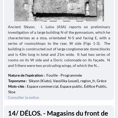
Ancient Sikyon. I. Lolos (ASA) reports on preliminary
investigation of a large building N of the gymnasium, which he
characterises as a stoa, orientated N-S and facing E, with a
series of rooms/shops to the rear, W side (Figs 1-3). The
building is constructed out of large conglomerate stone blocks
and is 43m long in total and 21m wide. It had two series of
rooms on its W side and a Doric colonnade on its façade. N
and S there were two protruding wings, of which the N...
Nature de l'opération :
Fouille - Programmée
Toponyme :
Sikyon (Kiato), Vassilika (usuel), region_fr, Grèce
Mots-clés
: Espace commercial, Espace public, Édifice Public,
Stoa
Consulter la notice
14/ DÉLOS. - Magasins du front de