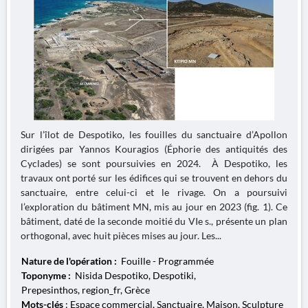
Sur l’îlot de Despotiko, les fouilles du sanctuaire d’Apollon
dirigées par Yannos Kouragios (Éphorie des antiquités des
Cyclades) se sont poursuivies en 2024. À Despotiko, les
travaux ont porté sur les édifices qui se trouvent en dehors du
sanctuaire, entre celui-ci et le rivage. On a poursuivi
l’exploration du bâtiment MN, mis au jour en 2023 (fig. 1). Ce
bâtiment, daté de la seconde moitié du VIe s., présente un plan
orthogonal, avec huit pièces mises au jour. Les...
Nature de l'opération :
Fouille - Programmée
Toponyme :
Nisida Despotiko, Despotiki,
Prepesinthos, region_fr, Grèce
Mots-clés
: Espace commercial, Sanctuaire, Maison, Sculpture