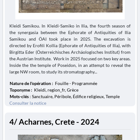
Kleidi Samikou. In Kleidi-Samiko in Ilia, the fourth season of
the synergasia between the Ephorate of Antiquities of Ilia
Samikou and ÖAI took place in 2025. The excavation is
directed by Erofili Kollia (Ephorate of Antiquities of Ilia), with
Birgitta Eder (Österreichisches Archäologisches Institut) from
the Austrian Institute. Work in 2025 focused on two key areas.
Inside the the temple of Poseidon, in an attempt to reveal the
large NW room, to study its stromatography...
Nature de l'opération :
Fouille - Programmée
Toponyme :
Kleidi, region_fr, Grèce
Mots-clés
: Sanctuaire, Péribole, Édifice religieux, Temple
Consulter la notice
4/ Acharnes, Crete - 2024