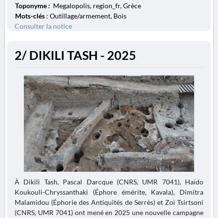
Toponyme :
Megalopolis, region_fr, Grèce
Mots-clés
: Outillage/armement, Bois
Consulter la notice
2/ DIKILI TASH - 2025
À Dikili Tash, Pascal Darcque (CNRS, UMR 7041), Haïdo
Koukouli-Chryssanthaki (Éphore émérite, Kavala), Dimitra
Malamidou (Éphorie des Antiquités de Serrès) et Zoï Tsirtsoni
(CNRS, UMR 7041) ont mené en 2025 une nouvelle campagne