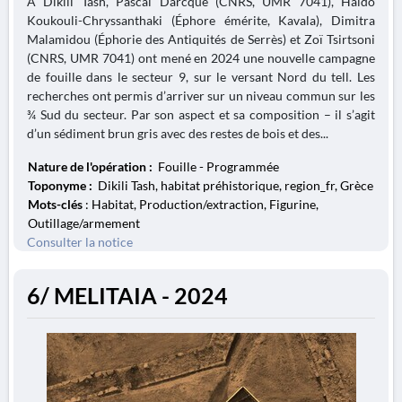
À Dikili Tash, Pascal Darcque (CNRS, UMR 7041), Haïdo
Koukouli-Chryssanthaki (Éphore émérite, Kavala), Dimitra
Malamidou (Éphorie des Antiquités de Serrès) et Zoï Tsirtsoni
(CNRS, UMR 7041) ont mené en 2024 une nouvelle campagne
de fouille dans le secteur 9, sur le versant Nord du tell. Les
recherches ont permis d’arriver sur un niveau commun sur les
¾ Sud du secteur. Par son aspect et sa composition – il s’agit
d’un sédiment brun gris avec des restes de bois et des...
Nature de l'opération :
Fouille - Programmée
Toponyme :
Dikili Tash, habitat préhistorique, region_fr, Grèce
Mots-clés
: Habitat, Production/extraction, Figurine,
Outillage/armement
Consulter la notice
6/ MELITAIA - 2024