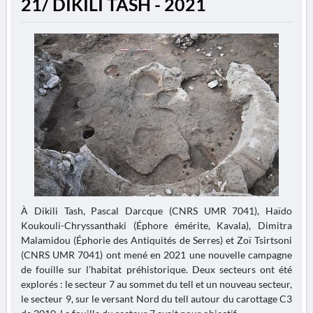
21/ DIKILI TASH - 2021
À Dikili Tash, Pascal Darcque (CNRS UMR 7041), Haïdo
Koukouli-Chryssanthaki (Éphore émérite, Kavala), Dimitra
Malamidou (Éphorie des Antiquités de Serres) et Zoï Tsirtsoni
(CNRS UMR 7041) ont mené en 2021 une nouvelle campagne
de fouille sur l’habitat préhistorique. Deux secteurs ont été
explorés : le secteur 7 au sommet du tell et un nouveau secteur,
le secteur 9, sur le versant Nord du tell autour du carottage C3