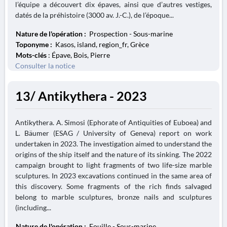
l’équipe a découvert dix épaves, ainsi que d’autres vestiges,
datés de la préhistoire (3000 av. J.-C.), de l’époque...
Nature de l'opération :
Prospection - Sous-marine
Toponyme :
Kasos, island, region_fr, Grèce
Mots-clés
: Épave, Bois, Pierre
Consulter la notice
13/ Antikythera - 2023
Antikythera. A. Simosi (Ephorate of Antiquities of Euboea) and
L. Bäumer (ESAG / University of Geneva) report on work
undertaken in 2023. The investigation aimed to understand the
origins of the ship itself and the nature of its sinking. The 2022
campaign brought to light fragments of two life-size marble
sculptures. In 2023 excavations continued in the same area of
this discovery. Some fragments of the rich finds salvaged
belong to marble sculptures, bronze nails and sculptures
(including...
Nature de l'opération :
Fouille - Sous-marine