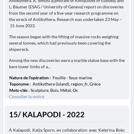
Antikythera. A. Simosi (Ephorate of Antiquities of Euboea) and
L. Bäumer (ESAG / University of Geneva) report on discoveries
from the second year of a five-year research programme on
the wreck of Antikythera. Research was undertaken 23 May –
15 June 2022.
The season began with the lifting of massive rocks weighing
several tonnes, which had previously been covering the
shipwreck.
Among the new discoveries were a marble statue base with the
bare lower limbs of a...
Nature de l'opération :
Fouille - Sous-marine
Toponyme :
Antikythera (island), region_fr, Grèce
Mots-clés
: Sculpture, Bois, Métal, Os
Consulter la notice
15/ KALAPODI - 2022
À Kalapodi, Katja Sporn, en collaboration avec Keterina Bokc