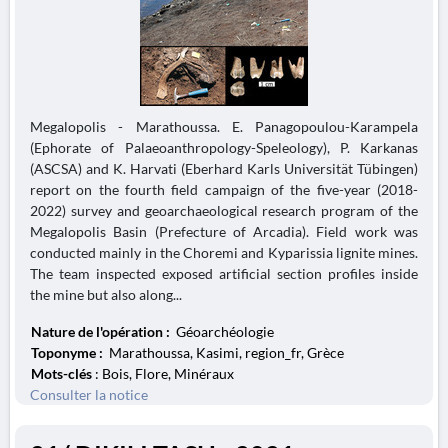
Megalopolis - Marathoussa. E. Panagopoulou-Karampela
(Ephorate of Palaeoanthropology-Speleology), P. Karkanas
(ASCSA) and K. Harvati (Eberhard Karls Universität Tübingen)
report on the fourth field campaign of the five-year (2018-
2022) survey and geoarchaeological research program of the
Megalopolis Basin (Prefecture of Arcadia). Field work was
conducted mainly in the Choremi and Kyparissia lignite mines.
The team inspected exposed artificial section profiles inside
the mine but also along...
Nature de l'opération :
Géoarchéologie
Toponyme :
Marathoussa, Kasimi, region_fr, Grèce
Mots-clés
: Bois, Flore, Minéraux
Consulter la notice